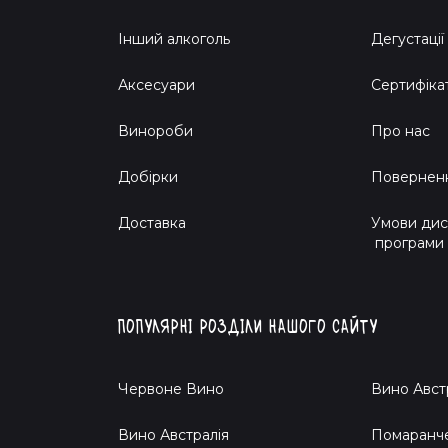
Інший алкоголь
Дегустації
Аксесуари
Сертифіка
Винороби
Про нас
Добірки
Поверненн
Доставка
Умови дис
програми
Популярні розділи нашого сайту
Червоне Вино
Вино Авст
Вино Австралія
Помаранч