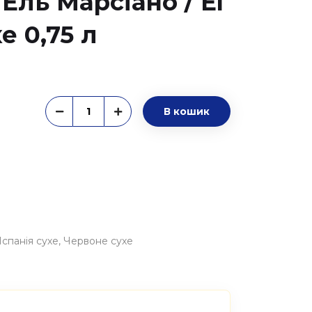
Ель Марсіано / El
е 0,75 л
В кошик
Іспанія сухе
Червоне сухе