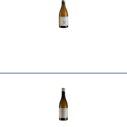
Країна
Іспанія
Постачальник
ALFREDO MAESTRO, S.L.
Колір
Червоне
Цукор
сухе
Міцність
14.5
Виноград
Гарнача
Об'єм
0.75