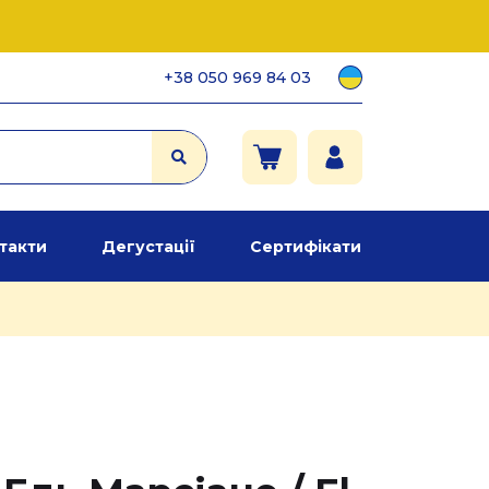
+38 050 969 84 03
такти
Дегустації
Сертифікати