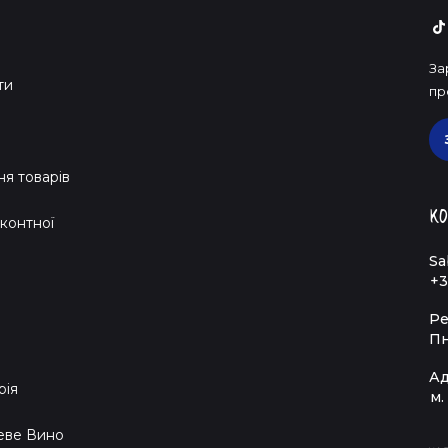
За
ти
пр
я товарів
Ко
контної
Sa
+3
Ре
Пн
Ад
рія
м.
еве Вино