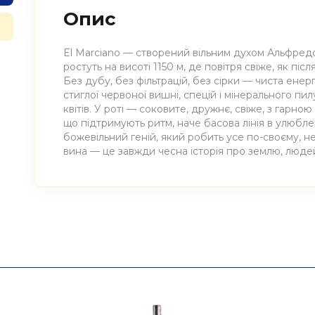
Опис
El Marciano — створений вільним духом Альфредо
ростуть на висоті 1150 м, де повітря свіже, як піс
Без дубу, без фільтрацій, без сірки — чиста енерг
стиглої червоної вишні, спецій і мінерального пи
квітів. У роті — соковите, дружнє, свіже, з гарно
що підтримують ритм, наче басова лінія в улюблен
божевільний геній, який робить усе по-своєму, не
вина — це завжди чесна історія про землю, людей
Атрибути
Значення
Виноробня
Alfredo Maestro
Найменування
Вино виноградне натурал
повне
Alfredo Maestro 0,75л