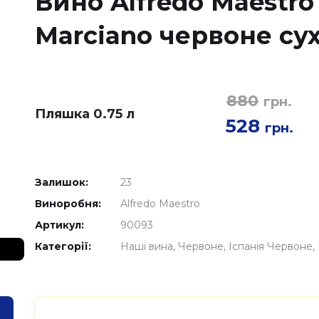
Вино Alfredo Maestro 
Marciano червоне сух
880
грн.
Пляшка 0.75 л
528
грн.
Залишок:
23
Виноробня:
Alfredo Maestro
Артикул:
90093
Категорії:
Наші вина
Червоне
Іспанія Червоне