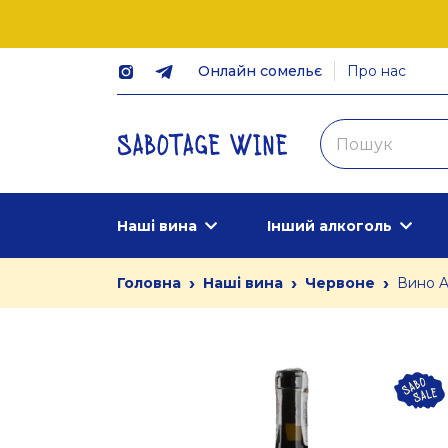
Онлайн сомельє
Про нас
Наші вина
Інший алкоголь
›
›
›
Головна
Наші вина
Червоне
Вино A