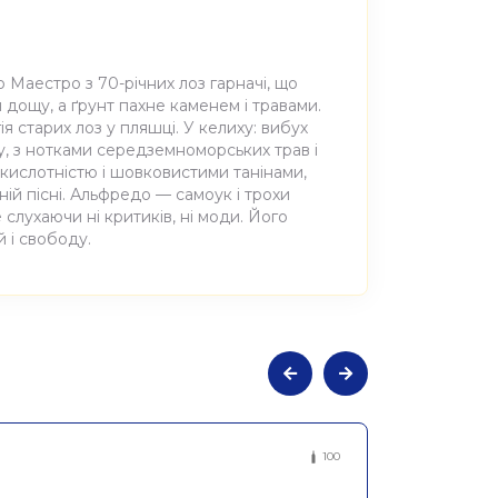
 Маестро з 70-річних лоз гарначі, що
ля дощу, а ґрунт пахне каменем і травами.
ія старих лоз у пляшці. У келиху: вибух
лу, з нотками середземноморських трав і
ю кислотністю і шовковистими танінами,
ій пісні. Альфредо — самоук і трохи
 слухаючи ні критиків, ні моди. Його
 і свободу.
ьне сухе червоне Ель Марсіано,
100