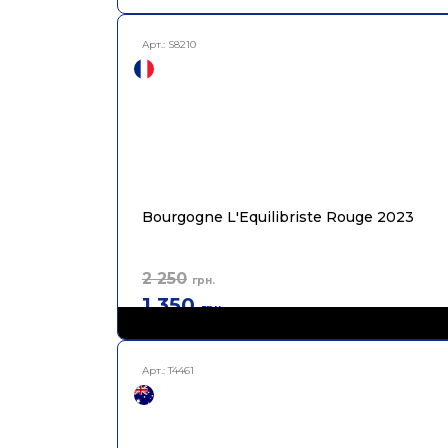
Арт.:
S8210
Bourgogne L'Equilibriste Rouge 2023
2 250
грн.
1 350
грн.
Арт.:
T4461