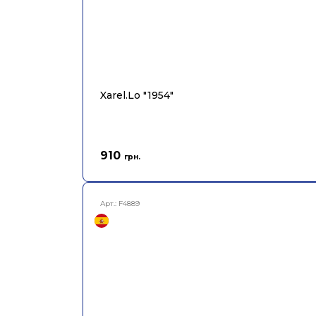
Xarel.Lo "1954"
910
грн.
Арт.:
F4889