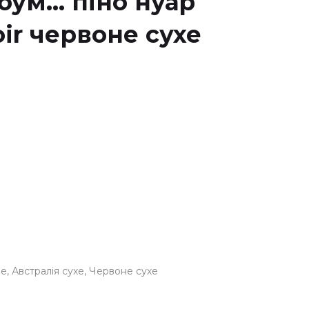
оум... піно нуар
noir червоне сухе
не
Австралія сухе
Червоне сухе