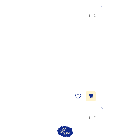
е сухе червоне хоум... піно нуар
42
47