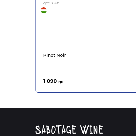
Арт.:
50304
Pinot Noir
1 090
грн.