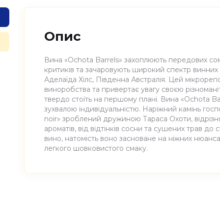
Опис
Вина «Ochota Barrels» захоплюють передових со
критиків та зачаровують широкий спектр винних 
Аделаїда Хілс, Південна Австралія. Цей мікрорег
виноробства та привертає увагу своєю різноманіт
твердо стоїть на першому плані. Вина «Ochota Ba
зухвалою індивідуальністю. Наріжний камінь госпо
noir» зроблений дружиною Тараса Охоти, відріз
ароматів, від відтінків сосни та сушених трав до
вино, натомість воно засноване на ніжних нюанса
легкого шовковистого смаку.
Атрибути
Значення
Виноробня
Ochota barrels