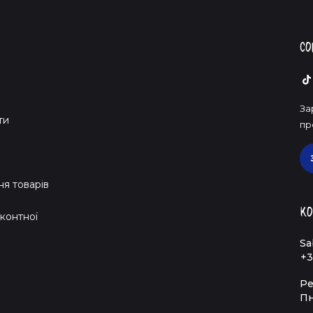
Со
За
ти
пр
я товарів
Ко
контної
Sa
+3
Ре
Пн