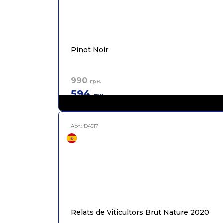
Pinot Noir
990
грн.
594
грн.
Арт.:
D4517
Relats de Viticultors Brut Nature 2020