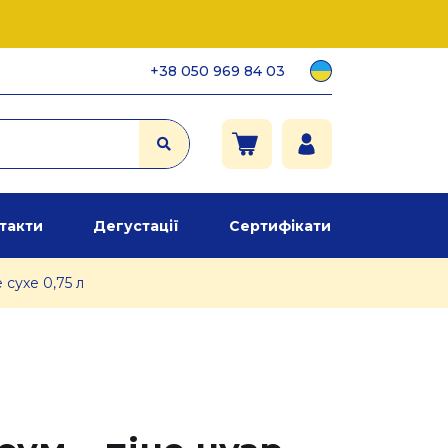
+38 050 969 84 03
такти
Дегустації
Сертифікати
 сухе 0,75 л