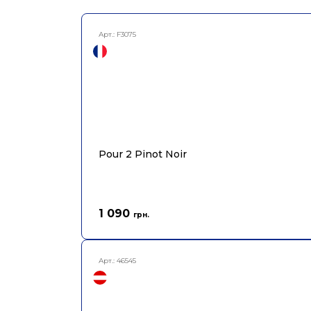
Арт.:
F3075
Pour 2 Pinot Noir
1 090
грн.
Арт.:
46545