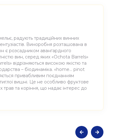
мельє, радують традиційних винних
ентузіастів. Виноробня розташована в
іон є розсадником авангардного
ністю вин, серед яких «Ochota Barrels»
rrels» відрізняються високою якістю та
дарства – біодинаміка. «home... pinot
няється привабливим поєднанням
 стиглої вишні. Це не особливо фруктове
х трав та коріння, що надає інтерес до