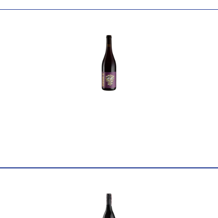
Найменування
Вино виноградне натуральн
повне
2020, Ochota barrels 0,75л
Країна
Австралія
Постачальник
Ochota Barrels Pty Ltd
Колір
Червоне
Цукор
сухе
Міцність
11.4
Вінтаж
2020
Виноград
Піно Нуар