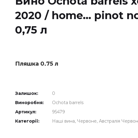
Вино Ochota barrels х
2020 / home... pinot 
0,75 л
Пляшка 0.75 л
Залишок:
0
Виноробня:
Ochota barrels
Артикул:
95479
Категорії:
Наші вина
Червоне
Австралія Черво