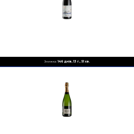
Об'єм
0.75
Знижка:
146 днів, 13 г., 51 хв.