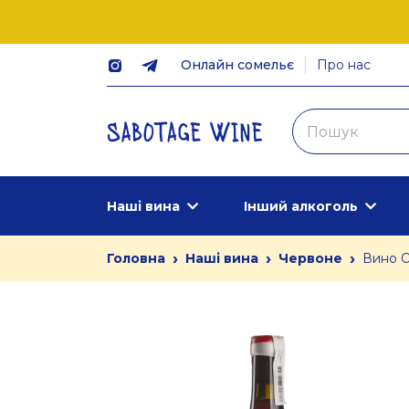
Онлайн сомельє
Про нас
Наші вина
Інший алкоголь
›
›
›
Головна
Наші вина
Червоне
Вино Oc