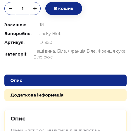
В кошик
Залишок:
18
Виноробня:
Jacky Blot
Артикул:
D1950
Наші вина
Біле
Франція Біле
Франція сухе
Категорії:
Біле сухе
Опис
Додаткова інформація
Опис
Джекі Блот є одним із тих індивідуалістів у