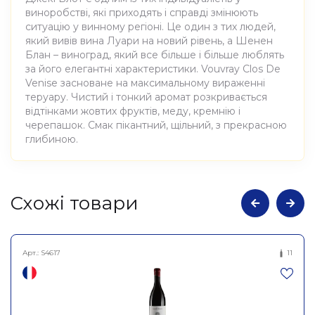
виноробстві, які приходять і справді змінюють
ситуацію у винному регіоні. Це один з тих людей,
який вивів вина Луари на новий рівень, а Шенен
Блан – виноград, який все більше і більше люблять
за його елегантні характеристики. Vouvray Clos De
Venise засноване на максимальному вираженні
теруару. Чистий і тонкий аромат розкривається
відтінками жовтих фруктів, меду, кремнію і
черепашок. Смак пікантний, щільний, з прекрасною
глибиною.
Атрибути
Значення
Cхожі товари
Виноробня
Jacky Blot
Арт.:
S4617
11
Вино виноградне
Найменування
натуральне сухе біле
повне
Вувре Кло Де Веніс 2023,
Jacky Blot 0,750