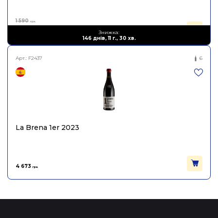
1 590
грн.
1 033
Знижка:
грн.
146 днів, 11 г., 30 хв.
Арт.:
F2437
6
La Brena 1er 2023
4 673
грн.