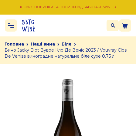
📡 СВІЖІ НОВИНКИ ТА НОВИНИ ВІД SABOTAGE WINE 📡
›
›
›
Головна
Наші вина
Біле
Вино Jacky Blot Вувре Кло Де Веніс 2023 / Vouvray Clos
De Venise виноградне натуральне біле сухе 0.75 л