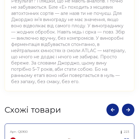
Результат? Пляшки, що не мають аналогів. І точно
не забуваються. Біле «E» походить з місцевих
автохтонних сортів — але назв ти не почуєш. Для
Джорджо імʼя винограду не має значення, якщо
воно відволікає від самого плоду. У винограднику
— жодних обробок. Навіть мідь і сірка — повз. Збір
— виключно вручну, без компромісів. У виноробні
ферментація відбувається спонтанно, в
нейтральних ємностях із смоли ATLAC — матеріалу,
що нічого не додає і нічого не забирає. Просто
береже. За словами Джорджо, цьому вину
потрібно 5–7 років, аби стати собою. Бо на
ранньому етапі воно ніби повертається в нуль —
без запаху, без смаку, без его.
Атрибути
Значення
Cхожі товари
Виноробня
Giorgio Mercandelli
Арт.:
Q5900
223
Вино виноградне