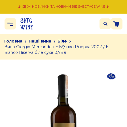
📡 СВІЖІ НОВИНКИ ТА НОВИНИ ВІД SABOTAGE WINE 📡
›
›
›
Головна
Наші вина
Біле
Вино Giorgio Mercandelli Е Б\'янко Різерва 2007 / E
Bianco Riserva біле сухе 0,75 л