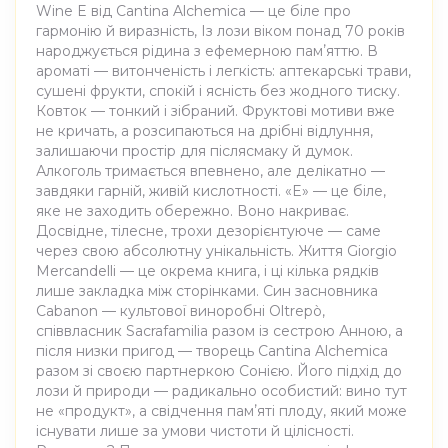
Wine E від Cantina Alchemica — це біле про
гармонію й виразність, Із лози віком понад 70 років
народжується рідина з ефемерною памʼяттю. В
ароматі — витонченість і легкість: аптекарські трави,
сушені фрукти, спокій і ясність без жодного тиску.
Ковток — тонкий і зібраний. Фруктові мотиви вже
не кричать, а розсипаються на дрібні відлуння,
залишаючи простір для післясмаку й думок.
Алкоголь тримається впевнено, але делікатно —
завдяки гарній, живій кислотності. «E» — це біле,
яке не заходить обережно. Воно накриває.
Досвідне, тілесне, трохи дезорієнтуюче — саме
через свою абсолютну унікальність. Життя Giorgio
Mercandelli — це окрема книга, і ці кілька рядків
лише закладка між сторінками. Син засновника
Cabanon — культової виноробні Oltrepò,
співвласник Sacrafamilia разом із сестрою Анною, а
після низки пригод — творець Cantina Alchemica
разом зі своєю партнеркою Сонією. Його підхід до
лози й природи — радикально особистий: вино тут
не «продукт», а свідчення памʼяті плоду, який може
існувати лише за умови чистоти й цілісності.