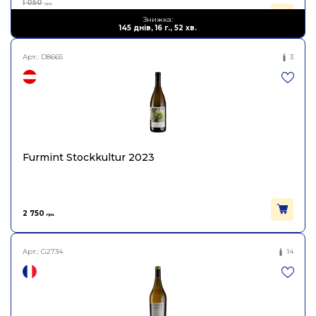
1 050
грн.
577
Знижка:
грн.
145 днів, 16 г., 52 хв.
Арт.:
D8665
3
Furmint Stockkultur 2023
2 750
грн.
Арт.:
G2734
14