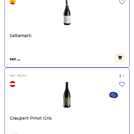
Найменування
натуральне сухе біле Е
повне
Б'янко Різерва 2007,
Giorgio Mercandelli 0,75л
Країна
Італія
Saltamarti
Giorgio Mercandelli Società
Постачальник
Semplice Agricola
680
грн.
Колір
Біле
Арт.:
R5254
4
Цукор
сухе
Міцність
14.5
Вінтаж
2007
Graupert Pinot Gris
Об'єм
0.75