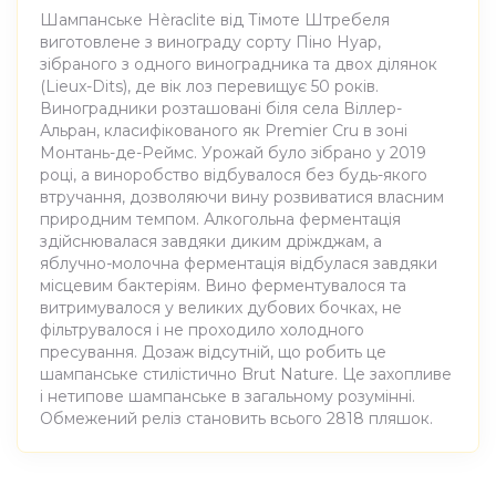
Шампанське Hèraclite від Тімоте Штребеля
виготовлене з винограду сорту Піно Нуар,
зібраного з одного виноградника та двох ділянок
(Lieux-Dits), де вік лоз перевищує 50 років.
Виноградники розташовані біля села Віллер-
Альран, класифікованого як Premier Cru в зоні
Монтань-де-Реймс. Урожай було зібрано у 2019
році, а виноробство відбувалося без будь-якого
втручання, дозволяючи вину розвиватися власним
природним темпом. Алкогольна ферментація
здійснювалася завдяки диким дріжджам, а
яблучно-молочна ферментація відбулася завдяки
місцевим бактеріям. Вино ферментувалося та
витримувалося у великих дубових бочках, не
фільтрувалося і не проходило холодного
пресування. Дозаж відсутній, що робить це
шампанське стилістично Brut Nature. Це захопливе
і нетипове шампанське в загальному розумінні.
Обмежений реліз становить всього 2818 пляшок.