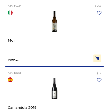
Арт.:
F0224
205
Moli
1 090
грн.
Арт.:
R3601
9
Camandula 2019