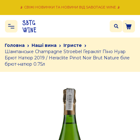
📡 СВІЖІ НОВИНКИ ТА НОВИНИ ВІД SABOTAGE WINE 📡
›
›
›
Головна
Наші вина
Ігристе
Шампанське Champagne Stroebel Геракліт Піно Нуар
Брют Натюр 2019 / Heraclite Pinot Noir Brut Nature біле
брют-натюр 0.75л