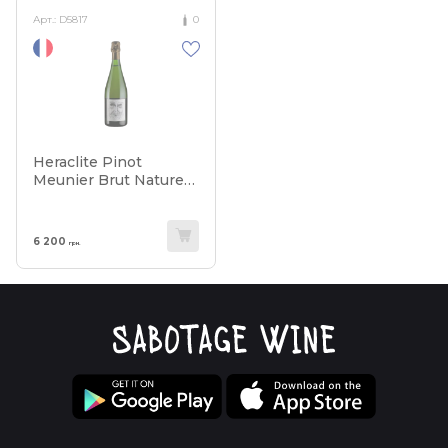
Арт.:
D5817
0
Heraclite Pinot
Meunier Brut Nature
2019
6 200
грн.