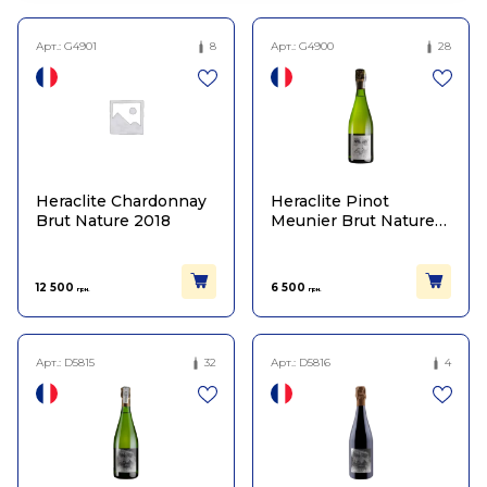
Арт.:
G4901
8
Арт.:
G4900
28
Heraclite Chardonnay
Heraclite Pinot
Brut Nature 2018
Meunier Brut Nature
2018
12 500
6 500
грн.
грн.
Арт.:
D5815
32
Арт.:
D5816
4