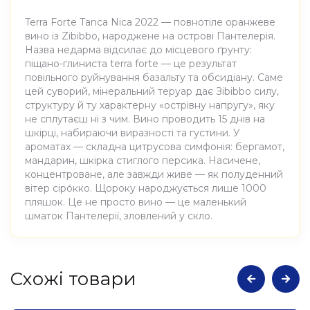
Terra Forte Tanca Nica 2022 — повнотіле оранжеве
вино із Zibibbo, народжене на острові Пантелерія.
Назва недарма відсилає до місцевого ґрунту:
піщано-глиниста terra forte — це результат
повільного руйнування базальту та обсидіану. Саме
цей суворий, мінеральний теруар дає Зibibbo силу,
структуру й ту характерну «острівну напругу», яку
не сплутаєш ні з чим. Вино проводить 15 днів на
шкірці, набираючи виразності та густини. У
ароматах — складна цитрусова симфонія: бергамот,
мандарин, шкірка стиглого персика. Насичене,
концентроване, але завжди живе — як полуденний
вітер сіро́кко. Щороку народжується лише 1000
пляшок. Це не просто вино — це маленький
шматок Пантелерії, зловлений у скло.
Атрибути
Значення
Cхожі товари
Виноробня
Tanca Nica