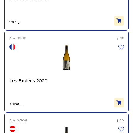
1 190
грн.
Арт.:
F6455
25
Les Brulees 2020
3 800
грн.
Арт.:
W7043
20