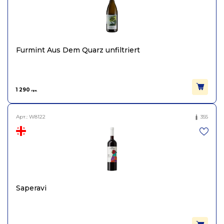
Furmint Aus Dem Quarz unfiltriert
1 290
грн.
Арт.:
W8122
355
Saperavi