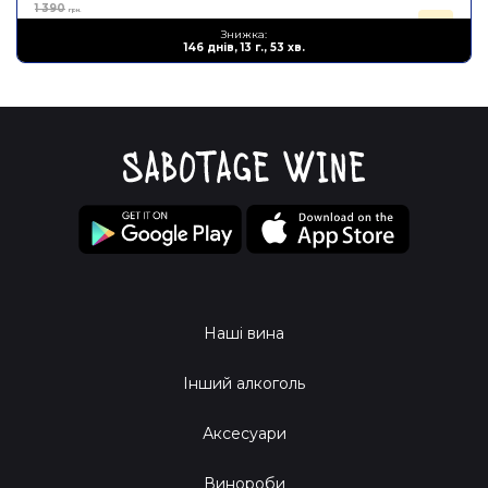
1 390
грн.
834
Знижка:
грн.
146 днів, 13 г., 53 хв.
Наші вина
Інший алкоголь
Аксесуари
Винороби