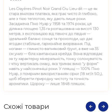
Les Crayères Pinot Noir Grand Cru Lieu-dit — це як
стара вінілова платівка, яка грає чисто й глибоко,
але з тією теплотою, яку дають лише роки.
Засаджена Піно Нуар у 1958 та 1974 роках, ця
ділянка площею 1,35 га розташована на висоті 130
метрів, з експозицією від півночі до півдня —
ідеальний баланс сонця та прохолоди, що дає
ягодам стабільне, гармонійне визрівання. Під
ногами — глинисто-вапняковий ґрунт, а вже на 35
см униз — біла кампанська крейда. Вона відповідає
за ту характерну мінеральність, тонку солонуватість
і чітку вертикаль смаку, яка тримає вино “у формі”
навіть у найсонячніші роки. У пляшці — 100% Піно
Нуар, з помірним використанням сірки (18 мг/л SO₂),
щоб зберегти природну чистоту та точність
ароматики. Щороку — лише 1848 пляшок.
Атрибути
Значення
Cхожі товари