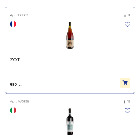
Виноробня
Champagne Marguet
Арт.:
D8902
11
Шампанське брют-натюр
біле Лє Крейер Гран Крю
Найменування
Шардоне 2020,
повне
Champagne Marguet
750мл
ZOT
Країна
Франція
Тип вина
Ігристе
890
грн.
Колір
Біле
Арт.:
W0898
15
Міцність
13
Вінтаж
2020