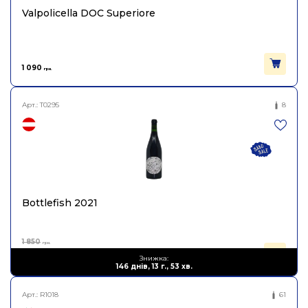
Виноград
Шардоне, Піно Нуар
Valpolicella DOC Superiore
Об'єм
0.75
1 090
грн.
Арт.:
T0295
8
Bottlefish 2021
1 850
грн.
1 110
Знижка:
грн.
146 днів, 13 г., 53 хв.
Арт.:
R1018
61