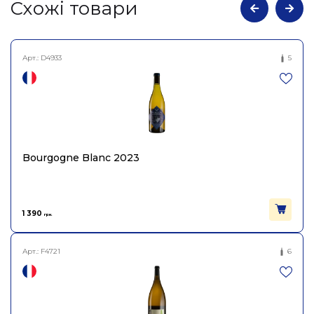
Cхожі товари
Арт.:
D4933
5
Bourgogne Blanc 2023
1 390
грн.
Арт.:
F4721
6