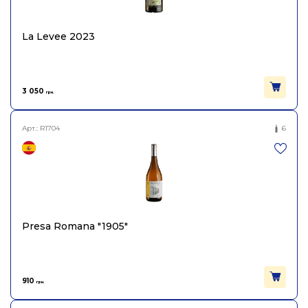
La Levee 2023
3 050
грн.
Арт.:
R1704
6
Presa Romana "1905"
910
грн.