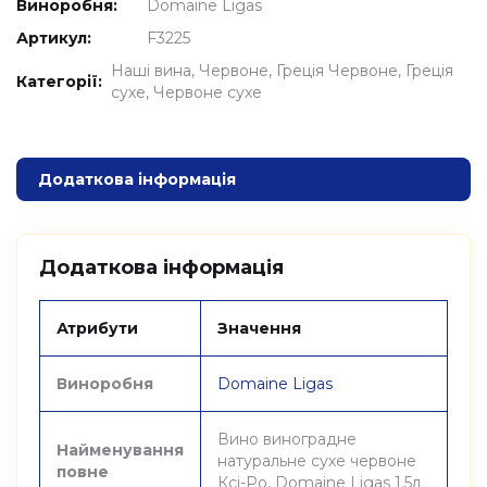
Виноробня:
Domaine Ligas
Артикул:
F3225
Наші вина
Червоне
Греція Червоне
Греція
Категорії:
сухе
Червоне сухе
Додаткова інформація
Додаткова інформація
Атрибути
Значення
Виноробня
Domaine Ligas
Вино виноградне
Найменування
натуральне сухе червоне
повне
Ксі-Ро, Domaine Ligas 1.5л