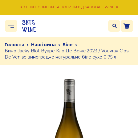
📡 СВІЖІ НОВИНКИ ТА НОВИНИ ВІД SABOTAGE WINE 📡
›
›
›
Головна
Наші вина
Біле
Вино Jacky Blot Вувре Кло Де Веніс 2023 / Vouvray Clos
De Venise виноградне натуральне біле сухе 0.75 л