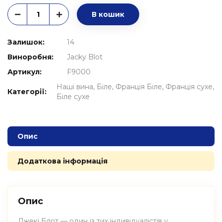
В кошик
Залишок:
14
Виноробня:
Jacky Blot
Артикул:
F9000
Наші вина
Біле
Франція Біле
Франція сухе
Категорії:
Біле сухе
Опис
Додаткова інформація
Опис
Джекі Блот — один із тих індивідуалістів у