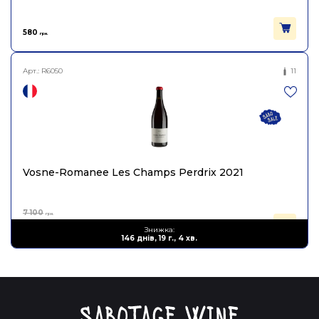
580
грн.
Арт.:
R6050
11
Vosne-Romanee Les Champs Perdrix 2021
7 100
грн.
3 905
Знижка:
грн.
146 днів, 19 г., 4 хв.