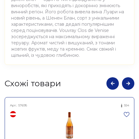
виноробстві, які приходять і докорінно змінюють
винний регіон. Його робота вивела вина Луари на
новий рівень, а Шенен Блан, сорт з унікальними
характеристиками, став дедалі популярнішим
серед поціновувачів. Vouvray Clos de Venise
зосереджується на максимальному вираженні
теруару. Аромат чистий і вишуканий, з тонами
жовтих фруктів, меду та кремнію. Смак свіжий і
щільний, із чудовою глибиною.
Атрибути
Значення
Cхожі товари
Виноробня
Jacky Blot
Арт.:
S7695
554
Вино виноградне
Найменування
натуральне сухе біле
повне
Вувре Кло Де Веніс 2024,
Jacky Blot 750мл