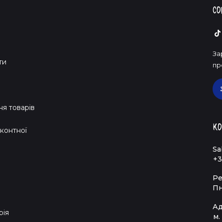
Со
За
ти
пр
я товарів
Ко
контної
Sa
+3
Ре
Пн
Ад
рія
м.