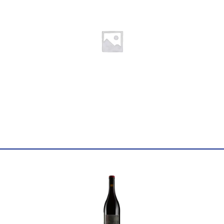
Найменування
Вино виноградне натураль
повне
Монтальчіно "П'яджоне" 202
Країна
Італія
Колір
Червоне
Цукор
сухе
Міцність
14.5
Вінтаж
2021
Виноград
Санджовезе
Об'єм
0.75