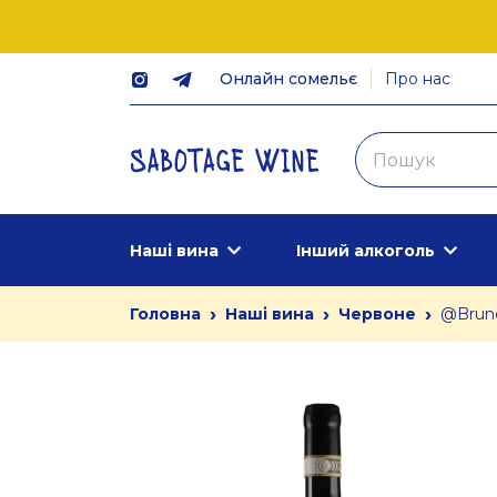
Онлайн сомельє
Про нас
Наші вина
Інший алкоголь
›
›
›
Головна
Наші вина
Червоне
@Brunel