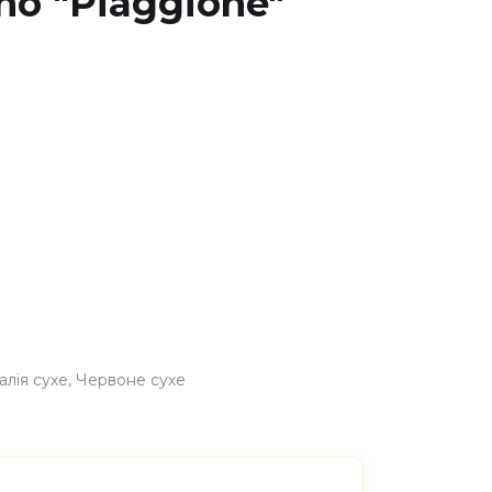
no "Piaggione"
талія сухе
Червоне сухе