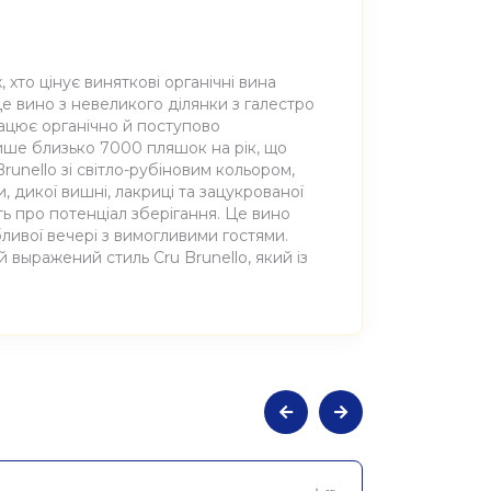
, хто цінує виняткові органічні вина
е вино з невеликого ділянки з галестро
працює органічно й поступово
ше близько 7000 пляшок на рік, що
unello зі світло-рубіновим кольором,
, дикої вишні, лакриці та зацукрованої
ть про потенціал зберігання. Це вино
бливої вечері з вимогливими гостями.
 выражений стиль Cru Brunello, який із