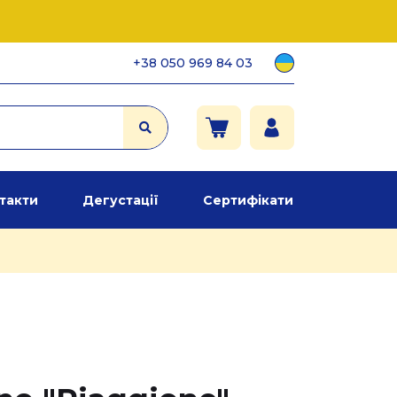
+38 050 969 84 03
такти
Дегустації
Сертифікати