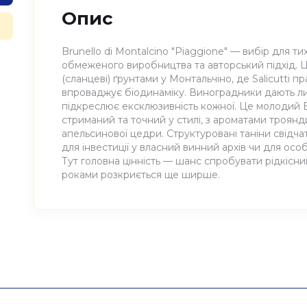
Опис
Brunello di Montalcino "Piaggione" — вибір для тих
обмеженого виробництва та авторський підхід. Ц
(сланцеві) ґрунтами у Монтальчіно, де Salicutti 
впроваджує біодинаміку. Виноградники дають ли
підкреслює ексклюзивність кожної. Це молодий Br
стриманий та точний у стилі, з ароматами троянди
апельсинової цедри. Структуровані таніни свідча
для інвестиції у власний винний архів чи для осо
Тут головна цінність — шанс спробувати рідкісний
роками розкриється ще ширше.
Атрибути
Значення
Виноробня
Salicutti