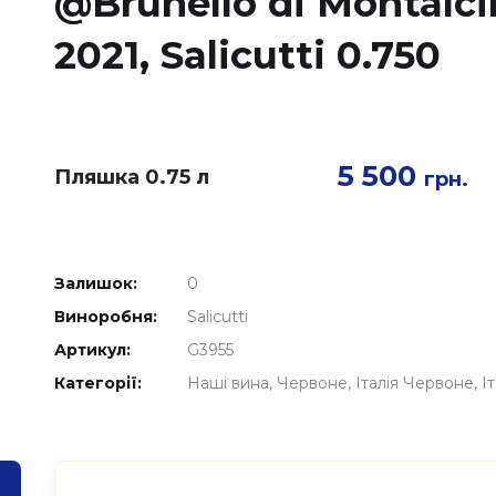
@Brunello di Montalci
2021, Salicutti 0.750
5 500
Пляшка 0.75 л
грн.
Залишок:
0
Виноробня:
Salicutti
Артикул:
G3955
Категорії:
Наші вина
Червоне
Італія Червоне
І