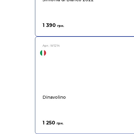
1 390
грн.
Арт.:
W1214
Dinavolino
1 250
грн.