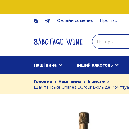
Онлайн сомельє
Про нас
Наші вина
Інший алкоголь
›
›
›
Головна
Наші вина
Ігристе
Шампанське Charles Dufour Бюль де Комптуар #