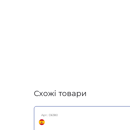
Cхожі товари
Арт.:
D6380