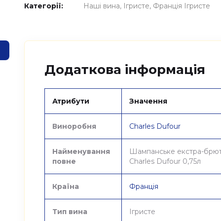
Категорії:
Наші вина
Ігристе
Франція Ігристе
Додаткова інформація
Атрибути
Значення
Виноробня
Charles Dufour
Найменування
Шампанське екстра-брют 
повне
Charles Dufour 0,75л
Країна
Франція
Тип вина
Ігристе