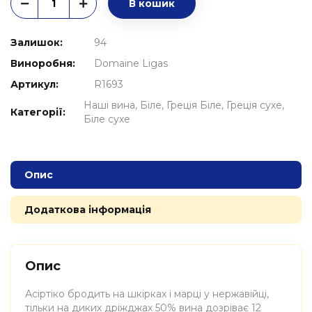
В кошик
Залишок:
94
Виноробня:
Domaine Ligas
Артикул:
R1693
Наші вина
Біле
Греція Біле
Греція сухе
Категорії:
Біле сухе
Опис
Додаткова інформація
Опис
Асіртіко бродить на шкірках і марці у нержавійці,
тільки на диких дріжджах 50% вина дозріває 12