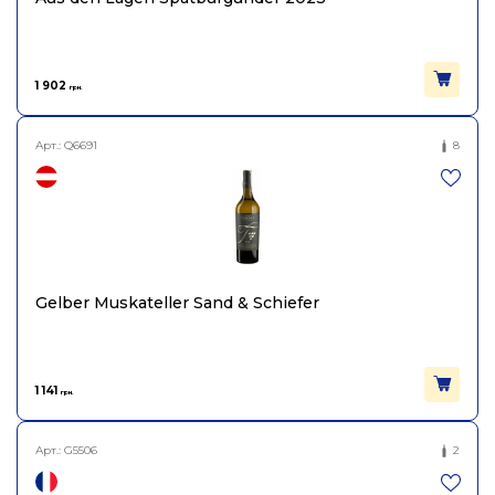
Об'єм
0.75
1 902
грн.
Арт.:
Q6691
8
Gelber Muskateller Sand & Schiefer
1 141
грн.
Арт.:
G5506
2