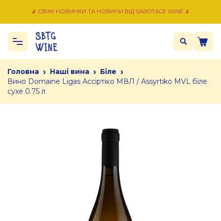
📡 СВІЖІ НОВИНКИ ТА НОВИНИ ВІД SABOTAGE WINE 📡
›
›
›
Головна
Наші вина
Біле
Вино Domaine Ligas Ассіртіко МВЛ / Assyrtiko MVL біле
сухе 0.75 л