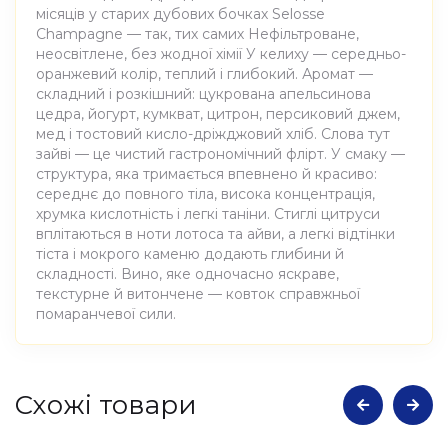
місяців у старих дубових бочках Selosse
Champagne — так, тих самих Нефільтроване,
неосвітлене, без жодної хімії У келиху — середньо-
оранжевий колір, теплий і глибокий. Аромат —
складний і розкішний: цукрована апельсинова
цедра, йогурт, кумкват, цитрон, персиковий джем,
мед і тостовий кисло-дріжджовий хліб. Слова тут
зайві — це чистий гастрономічний флірт. У смаку —
структура, яка тримається впевнено й красиво:
середнє до повного тіла, висока концентрація,
хрумка кислотність і легкі таніни. Стиглі цитруси
вплітаються в ноти лотоса та айви, а легкі відтінки
тіста і мокрого каменю додають глибини й
складності. Вино, яке одночасно яскраве,
текстурне й витончене — ковток справжньої
помаранчевої сили.
Атрибути
Значення
Cхожі товари
Виноробня
Domaine Ligas