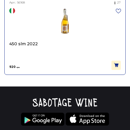
Арт.:
S6168
27
450 slm 2022
920
грн.