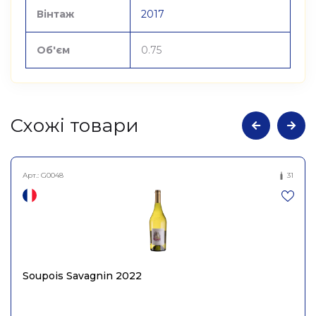
Вінтаж
2017
Об'єм
0.75
Cхожі товари
Арт.:
G0048
31
Soupois Savagnin 2022