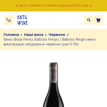
📡 СВІЖІ НОВИНКИ ТА НОВИНИ ВІД SABOTAGE WINE 📡
›
›
›
Головна
Наші вина
Червоне
Вино Borja Perez Бабозо Негро / Baboso Negro вино
виноградне натуральне червоне сухе 0.75л