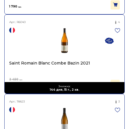
1 790
грн.
Арт.:
R6040
4
Saint Romain Blanc Combe Bazin 2021
2 450
грн.
1 470
Знижка:
грн.
144 дня, 15 г., 2 хв.
Арт.:
T8823
3