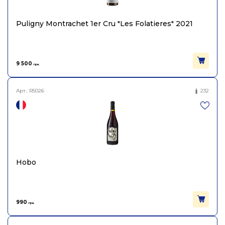
Puligny Montrachet 1er Cru "Les Folatieres" 2021
9 500
грн.
Арт.:
R5026
232
Hobo
990
грн.