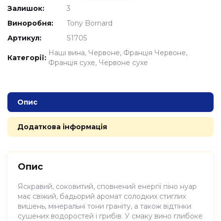
Залишок:
3
Виноробня:
Tony Bornard
Артикул:
S1705
Наші вина
Червоне
Франція Червоне
Категорії:
Франція сухе
Червоне сухе
Опис
Додаткова інформація
Опис
Яскравий, соковитий, сповнений енергії піно нуар
має свіжий, бадьорий аромат солодких стиглих
вишень, мінеральні тони граніту, а також відтінки
сушених водоростей і грибів. У смаку вино глибоке