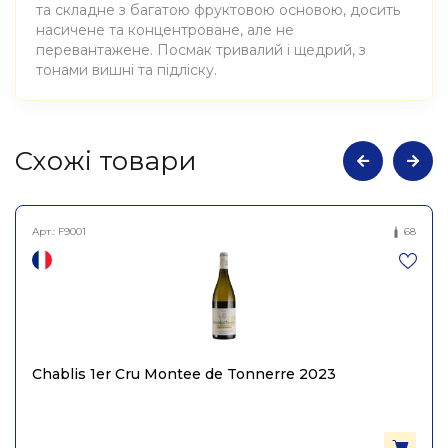
та складне з багатою фруктовою основою, досить
насичене та концентроване, але не
перевантажене. Посмак тривалий і щедрий, з
тонами вишні та підліску.
Атрибути
Значення
Cхожі товари
Виноробня
Tony Bornard
Арт.:
F9001
68
Вино виноградне
Найменування
натуральне сухе червоне
повне
Піно Нуар Л’Єд Мемуар
2020, Tony Bornard 0,75л
Країна
Франція
Chablis 1er Cru Montee de Tonnerre 2023
Постачальник
EARL Bornard