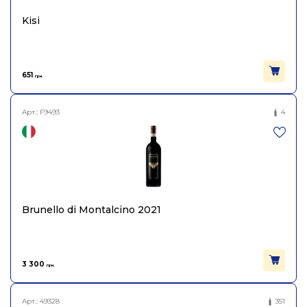
Kisi
651
грн.
Арт.:
F9493
4
Brunello di Montalcino 2021
3 300
грн.
Арт.:
49328
351