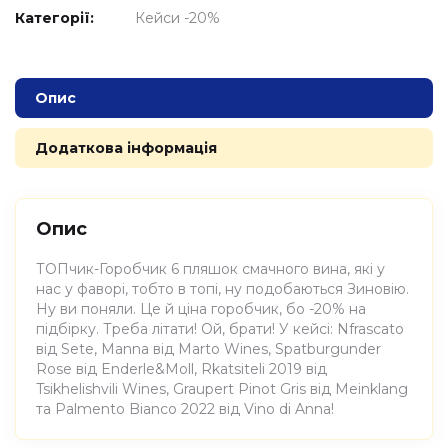
Категорії:
Кейси -20%
Опис
Додаткова інформація
Опис
ТОПчик-Горобчик 6 пляшок смачного вина, які у
нас у фаворі, тобто в топі, ну подобаються Зиновію.
Ну ви поняли. Це й ціна горобчик, бо -20% на
підбірку. Треба літати! Ой, брати! У кейсі: Nfrascato
від Sete, Manna від Marto Wines, Spatburgunder
Rose від Enderle&Moll, Rkatsiteli 2019 від
Tsikhelishvili Wines, Graupert Pinot Gris від Meinklang
та Palmento Bianco 2022 від Vino di Anna!