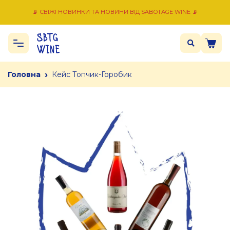
📡 СВІЖІ НОВИНКИ ТА НОВИНИ ВІД SABOTAGE WINE 📡
›
Головна
Кейс Топчик-Горобик