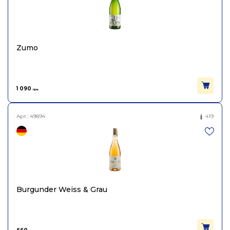
Zumo
1 090
грн.
Арт.:
49894
419
Burgunder Weiss & Grau