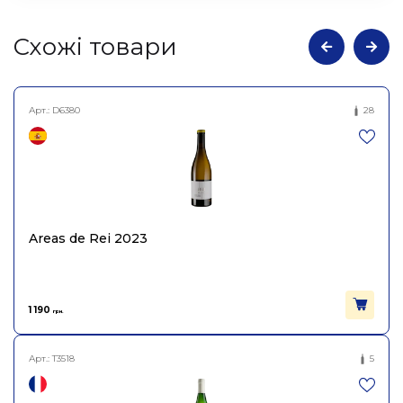
Атрибути
Значення
Cхожі товари
Найменування
Кейс Топчик-
повне
Горобик
Арт.:
D6380
28
Країна
Україна
Міцність
12.5
Об'єм
4.5
Areas de Rei 2023
1 190
грн.
Арт.:
T3518
5