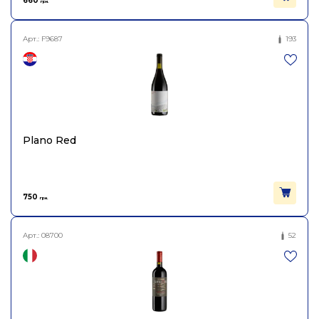
660
грн.
Арт.:
F9687
193
Plano Red
750
грн.
Арт.:
08700
52