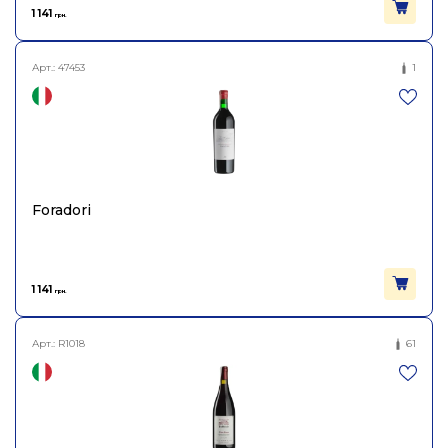
1 141
грн.
Арт.:
47453
1
Foradori
1 141
грн.
Арт.:
R1018
61