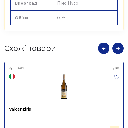
Виноград
Піно Нуар
Об'єм
0.75
Cхожі товари
Арт.:
13452
89
Valcanzjria