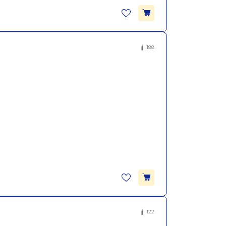
188
122