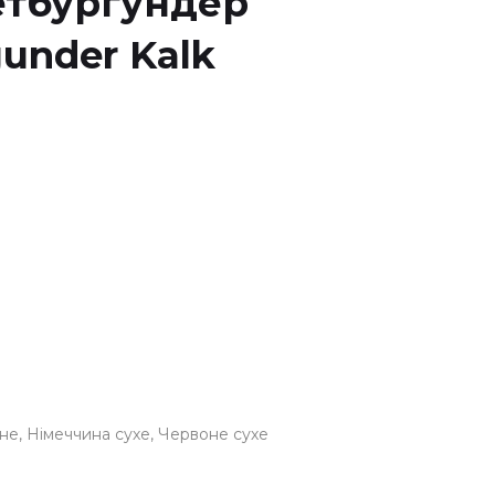
етбургундер
gunder Kalk
оне
Німеччина сухе
Червоне сухе