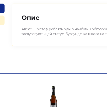
Опис
Алекс і Крістоф роблять одні з найбільш обговор
заслуговують цей статус, бургундська школа на 
Атрибути
Значення
Виноробня
Wasenhaus
Найменування
Вино виноградне натурал
повне
Кальк 2022, Wasenhaus 0,7
Країна
Німеччина