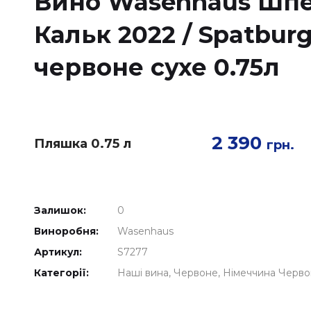
Вино Wasenhaus Шп
Кальк 2022 / Spatbur
червоне сухе 0.75л
2 390
Пляшка 0.75 л
грн.
Залишок:
0
Виноробня:
Wasenhaus
Артикул:
S7277
Категорії:
Наші вина
Червоне
Німеччина Черв