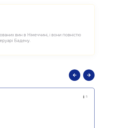
юваних вин в Німеччині, і вони повністю
теруарі Бадену.
ьне сухе червоне Шпетбургундер
5
5л