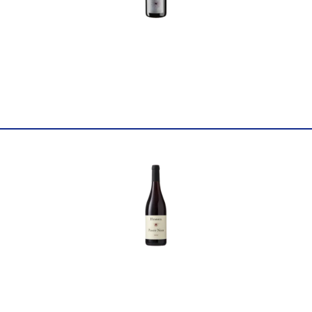
Постачальник
WASENHAUS Christoph Wol
Колір
Червоне
Цукор
сухе
Міцність
12.5
Вінтаж
2022
Об'єм
0.75