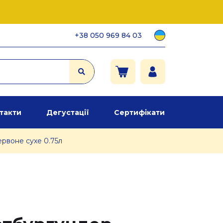
+38 050 969 84 03
такти
Дегустації
Сертифікати
рвоне сухе 0.75л