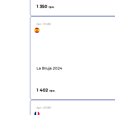
1 350
грн.
Арт.:
F2438
La Bruja 2024
1 402
грн.
Арт.:
D7087