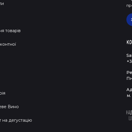
ти
пр
я товарів
Ко
контної
Sa
+3
Ре
Пн
Ад
рія
м.
еве Вино
т на дегустацію