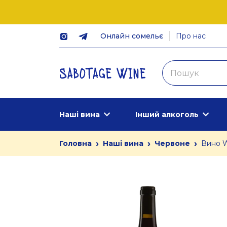
Онлайн сомельє
Про нас
Наші вина
Інший алкоголь
›
›
›
Головна
Наші вина
Червоне
Вино W