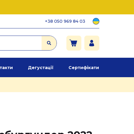
+38 050 969 84 03
такти
Дегустації
Сертифікати