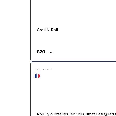
Groll N Roll
820
грн.
Арт.:
G1624
Pouilly-Vinzelles 1er Cru Climat Les Quar