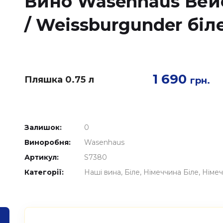
Вино Wasenhaus Вей
/ Weissburgunder біле
1 690
Пляшка 0.75 л
грн.
Залишок:
0
Виноробня:
Wasenhaus
Артикул:
S7380
Категорії:
Наші вина
Біле
Німеччина Біле
Німеч