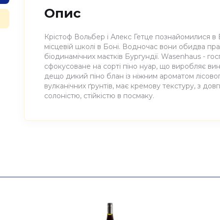
Опис
Крістоф Вольбер і Алекс Гетце познайомилися в Б
місцевій школі в Боні. Водночас вони обидва пр
біодинамічних маєтків Бургундії. Wasenhaus - го
сфокусоване на сорті піно нуар, що виробляє вина 
дещо дикий піно блан із ніжним ароматом лісового
вулканічних ґрунтів, має кремову текстуру, з дов
солоністю, стійкістю в посмаку.
Атрибути
Значення
Виноробня
Wasenhaus
Найменування
Вино виноградне натура
повне
Wasenhaus 0,75л