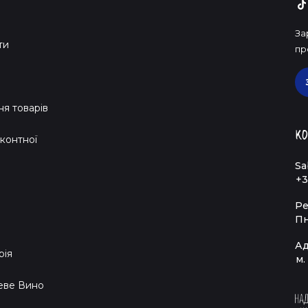
За
ти
пр
я товарів
Ко
контної
Sa
+3
Ре
Пн
Ад
рія
м.
еве Вино