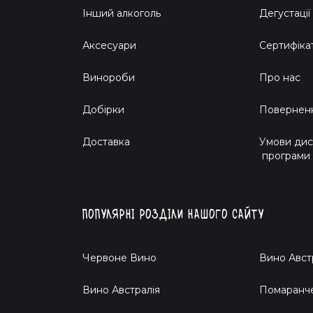
Інший алкоголь
Дегустації
Аксесуари
Сертифіка
Винороби
Про нас
Добірки
Поверненн
Доставка
Умови дис
програми
Популярні розділи нашого сайту
Червоне Вино
Вино Авст
Вино Австралія
Помаранч