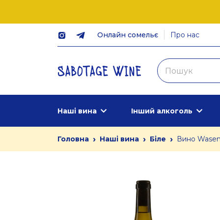
Онлайн сомельє
Про нас
Наші вина
Інший алкоголь
›
›
›
Головна
Наші вина
Біле
Вино Wasenh