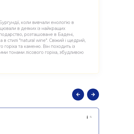
ургундії, коли вивчали енологію в
ацювали в деяких із найкращих
сподарство, розташоване в Бадені,
в стилі "natural wine". Свіжий і щедрий,
 горіха та каменю. Він походить із
гими тонами лісового горіха, збудливою
льне сухе біле Вейсбургундер 2022,
4