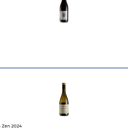
Країна
Німеччина
Постачальник
WASENHAUS Christoph Wo
Колір
Біле
Цукор
сухе
Міцність
12
Вінтаж
2022
Об'єм
0.75
ts Zen 2024