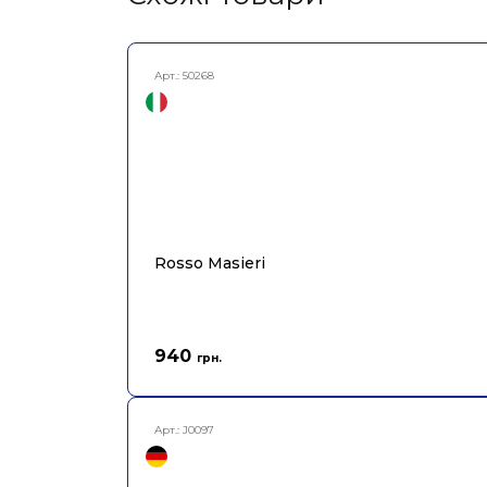
Арт.:
50268
Rosso Masieri
940
грн.
Арт.:
J0097