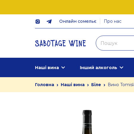
Онлайн сомельє
Про нас
Наші вина
Інший алкоголь
›
›
›
Головна
Наші вина
Біле
Вино Tomisl