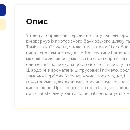
Опис
У нас тут справжній перфекціоніст у світі виноро
він звернув із протореного банківського шляху та
Томіслав кайфує від стилю "natural wine" і особл
вина - справжня знахідка! У бочках типу barriqu
місяців. Томіслав розуміється на своїй справі - ви
очищення, що надає їм такого вогню... У нас тут
Шардоне з ароматами цитрусових і помело, росл
лимонну вербену. У смаку ніжне, прохолодне, і т
фруктовими, дріжджовими і рослинними компоне
кислотністю. Просто все, що потрібно для повно
прям must-have у вашій колекції! Не пропустіть 
Атрибути
Значення