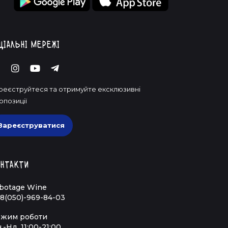
ціальні мережі
реєструйтеся та отримуйте ексклюзивні
опозиції
Зареєструватися
нтакти
botage Wine
8(050)-969-84-03
жим роботи
.-Нд. 11:00-21:00