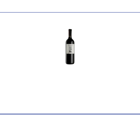
Виноробня
Tomislav Markovic
Найменування
Вино виноградне натурал
повне
Markovic 0,75л
Країна
Німеччина
Постачальник
Weingut Tomislav Marko
Колір
Біле
Цукор
сухе
Міцність
12
Вінтаж
2021
Виноград
Шардоне