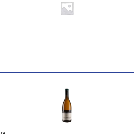
Об'єм
0.75
019