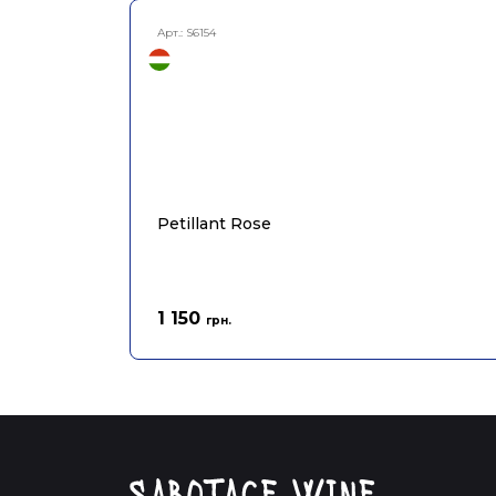
Арт.:
S6154
Petillant Rose
1 150
грн.