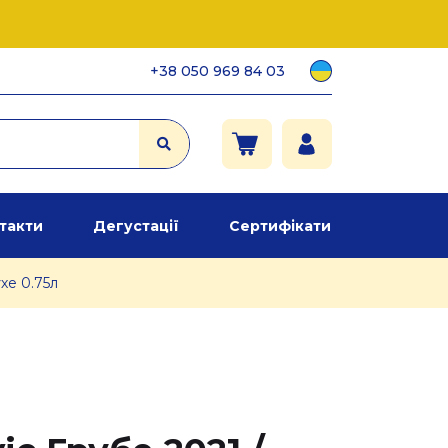
+38 050 969 84 03
такти
Дегустації
Сертифікати
хе 0.75л