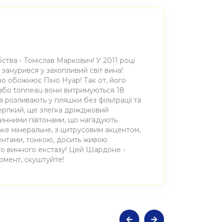
бства - Томіслав Маркович! У 2011 році
 занурився у захопливий світ вина!
иво обожнює Піно Нуар! Так от, його
e або tonneau вони витримуються 18
на розливають у пляшки без фільтрації та
 терпкий, ще злегка дріжджовий
инними півтонами, що нагадують
аке мінеральне, з цитрусовим акцентом,
нтами, тонкою, досить живою
го винного екстазу! Цей Шардоне -
момент, скуштуйте!