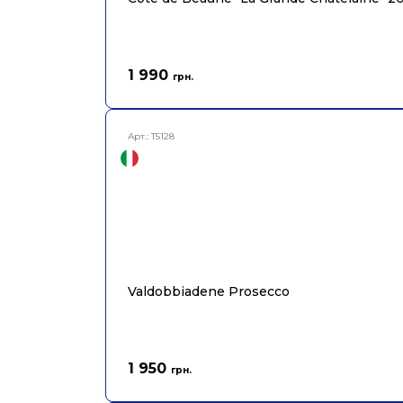
1 990
грн.
Арт.:
T5128
Valdobbiadene Prosecco
1 950
грн.