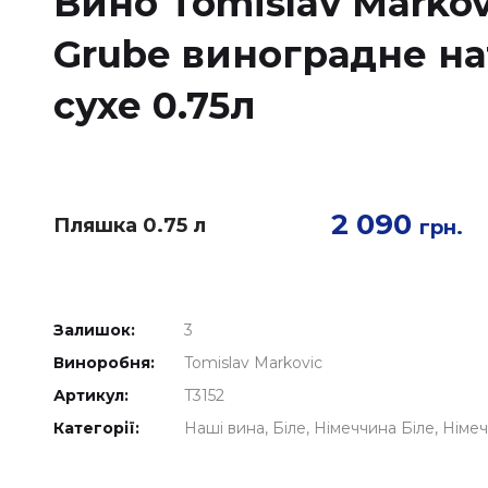
Вино Tomislav Markovi
Grube виноградне на
сухе 0.75л
2 090
Пляшка 0.75 л
грн.
Залишок:
3
Виноробня:
Tomislav Markovic
Артикул:
T3152
Категорії:
Наші вина
Біле
Німеччина Біле
Німеч