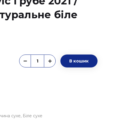
c Грубе 2021 /
туральне біле
В кошик
чина сухе
Біле сухе