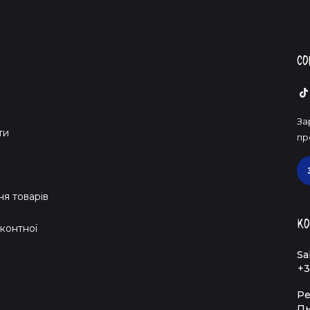
Со
За
ти
пр
я товарів
Ко
контної
Sa
+3
Ре
Пн