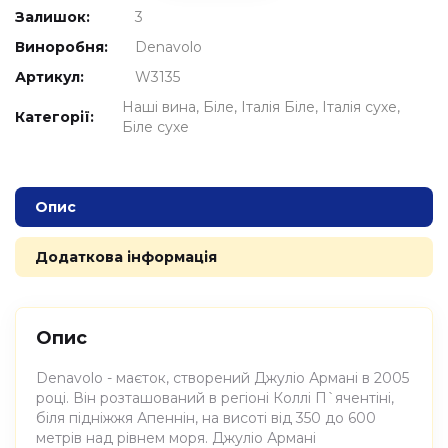
Залишок:
3
Виноробня:
Denavolo
Артикул:
W3135
Наші вина
Біле
Італія Біле
Італія сухе
Категорії:
Біле сухе
Опис
Додаткова інформація
Опис
Denavolo - маєток, створений Джуліо Армані в 2005
році. Він розташований в регіоні Коллі П`ячентіні,
біля підніжжя Апеннін, на висоті від 350 до 600
метрів над рівнем моря. Джуліо Армані