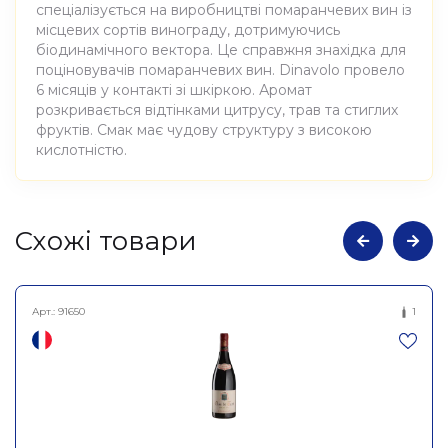
спеціалізується на виробництві помаранчевих вин із
місцевих сортів винограду, дотримуючись
біодинамічного вектора. Це справжня знахідка для
поціновувачів помаранчевих вин. Dinavolo провело
6 місяців у контакті зі шкіркою. Аромат
розкривається відтінками цитрусу, трав та стиглих
фруктів. Смак має чудову структуру з високою
кислотністю.
Атрибути
Значення
Cхожі товари
Виноробня
Denavolo
Арт.:
91650
1
Вино виноградне
Найменування
натуральне сухе біле
повне
Дінаволо 2020, Denavolo
0,75л
Країна
Італія