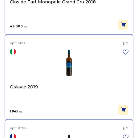
Clos de Tart Monopole Grand Cru 2018
Azienda Agricola Denavolo
Постачальник
Societa' Semplice
49 000
грн.
Колір
Біле
Арт.:
S1095
9
Цукор
сухе
Міцність
12
Вінтаж
2020
Oslavje 2019
Об'єм
0.75
1 945
грн.
Арт.:
T8905
9