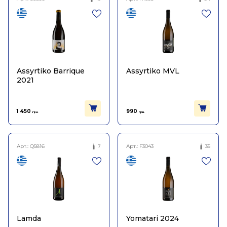
Assyrtiko Barrique
Assyrtiko MVL
2021
1 450
990
грн.
грн.
Арт.:
Q5816
7
Арт.:
F3043
35
Lamda
Yomatari 2024