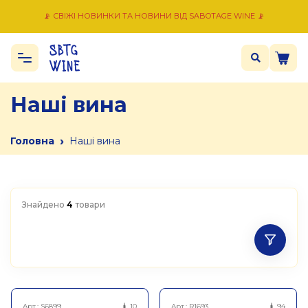
📡 СВІЖІ НОВИНКИ ТА НОВИНИ ВІД SABOTAGE WINE 📡
Наші вина
›
Головна
Наші вина
Знайдено
4
товари
Арт.:
S6899
10
Арт.:
R1693
94