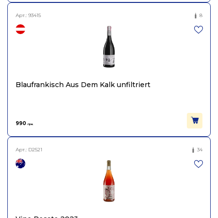
Арт.:
93415
8
Blaufrankisch Aus Dem Kalk unfiltriert
990
грн.
Арт.:
D2521
34