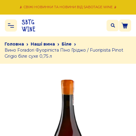
📡 СВІЖІ НОВИНКИ ТА НОВИНИ ВІД SABOTAGE WINE 📡
›
›
›
Головна
Наші вина
Біле
Вино Foradori Фуоріпіста Піно Гріджо / Fuoripista Pinot
Grigio біле сухе 0,75 л