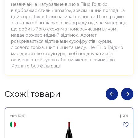
незвичайне натуральне вино з Піно Гріджіо,
відображає стиль «ramato», зовсім інший погляд на
цей сорт. Так в Італії називають вина з Піно Гріджіо
з контактом зі шкіркою винограду під час мацерації,
що робить його схожим з помаранчевим вином і
надає рожево-мідний відтінок. Аромат
розкривається відтінками сухофруктів, хурми,
лісового горіха, шипшини та меду. Це Піно Гріджіо
має достатню структуру, щоб поєднуватися з
овочевою темпурою або смаженою свининою.
Розлито без фільтрації!
Атрибути
Значення
Cхожі товари
Виноробня
Foradori
Арт.:
13451
219
Вино виноградне
Найменування
натуральне сухе біле
повне
Фуоріпіста Піно Гріджо,