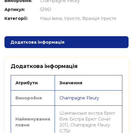
Виноробня:
Champagne Fleury
Артикул:
53961
Категорії:
Наші вина
Ігристе
Франція Ігристе
Додаткова інформація
Додаткова інформація
Атрибути
Значення
Виноробня
Champagne Fleury
Шампанське екстра брют
Найменування
біле Екстра Брют Сонат
повне
2011, Champagne Fleury
0,75л