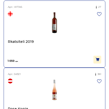
Арт.:
W7345
27
Rkatsiteli 2019
1 050
грн.
Арт.:
54921
381
Rose Konig