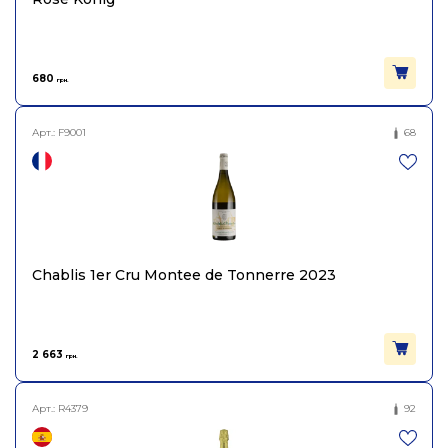
680
грн.
Арт.:
F9001
68
Chablis 1er Cru Montee de Tonnerre 2023
2 663
грн.
Арт.:
R4379
92