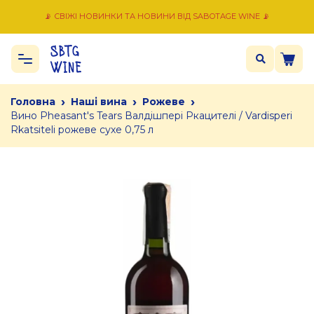
📡 СВІЖІ НОВИНКИ ТА НОВИНИ ВІД SABOTAGE WINE 📡
›
›
›
Головна
Наші вина
Рожеве
Вино Pheasant's Tears Валдішпері Ркацителі / Vardisperi
Rkatsiteli рожеве сухе 0,75 л