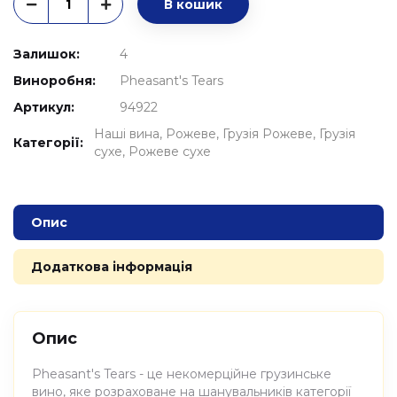
В кошик
Залишок:
4
Виноробня:
Pheasant's Tears
Артикул:
94922
Наші вина
Рожеве
Грузія Рожеве
Грузія
Категорії:
сухе
Рожеве сухе
Опис
Додаткова інформація
Опис
Pheasant's Tears - це некомерційне грузинське
вино, яке розраховане на шанувальників категорії