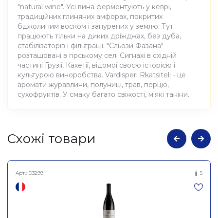
"natural wine". Усі вина ферментують у кеврі,
традиційних глиняних амфорах, покритих
бджолиним воском і занурених у землю. Тут
працюють тільки на диких дріжджах, без дуба,
стабілізаторів і фільтрації. "Сльози Фазана"
розташовані в гірському селі Сигнахі в східній
частині Грузії, Кахетії, відомої своєю історією і
культурою виноробства. Vardisperi Rkatsiteli - це
аромати журавлини, полуниці, трав, перцю,
сухофруктів. У смаку багато свіжості, м'які таніни.
Атрибути
Значення
Cхожі товари
Виноробня
Pheasant's Tears
Арт.:
D3299
5
Вино виноградне
Найменування
натуральне сухе рожеве
повне
Валдішпері Ркацителі,
Pheasant's Tears 0,75л