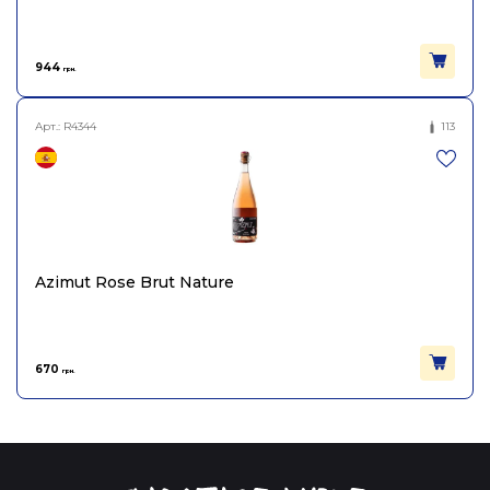
944
грн.
Арт.:
R4344
113
Azimut Rose Brut Nature
670
грн.