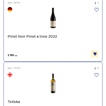
Арт.:
T6714
3
Pinot Noir Pinot a trois 2022
2 190
грн.
Арт.:
27124
9
Tsitska