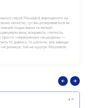
ального героя Ploussard, вирощеного на
своєю легкістю, тут він розкривається як
, ніжний подих ванілі та легкий
одарували вину яскравість і питкість,
 не просто «червоненьке на щодень» —
учить то дзвінко, то шепоче, але завжди
 не ризикує, той не куштує Ploussard».
не сухе червоне Тот У Тар 2023, Les
36