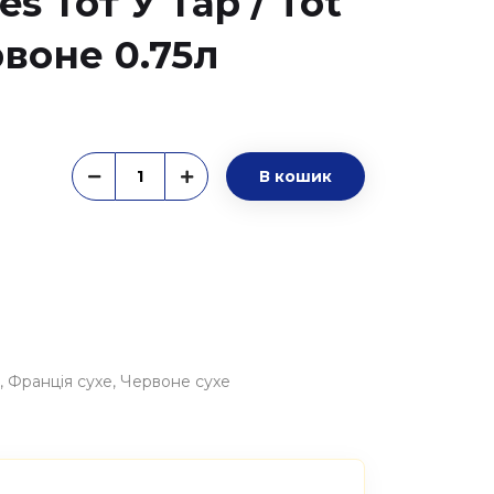
s Тот У Тар / Tot
рвоне 0.75л
В кошик
Франція сухе
Червоне сухе