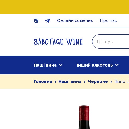
Онлайн сомельє
Про нас
Наші вина
Інший алкоголь
›
›
›
Головна
Наші вина
Червоне
Вино L