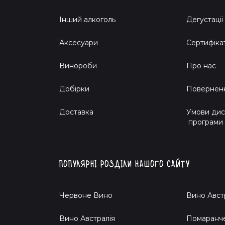
Інший алкоголь
Дегустації
Аксесуари
Сертифіка
Винороби
Про нас
Добірки
Поверненн
Доставка
Умови дис
програми
Популярні розділи нашого сайту
Червоне Вино
Вино Авст
Вино Австралія
Помаранч