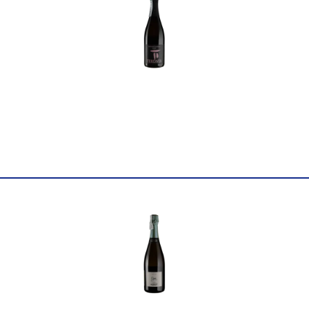
Країна
Франція
Колір
Червоне
Цукор
сухе
Міцність
11
Вінтаж
2023
Виноград
Пульсар
Об'єм
0.75