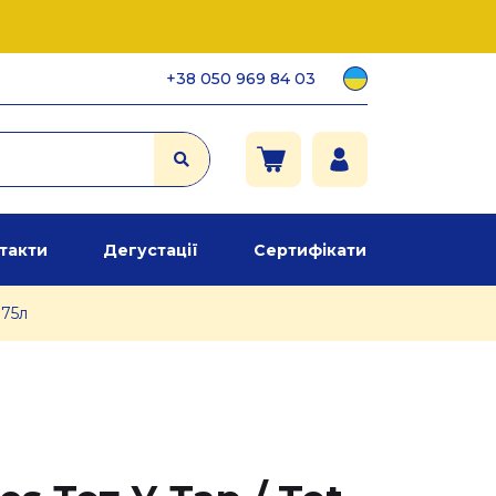
+38 050 969 84 03
такти
Дегустації
Сертифікати
.75л