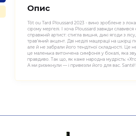
Опис
Tôt ou Tard Ploussard 2023 - вино зроблене з лок
сірому мергелі. І хоча Ploussard завжди славився 
справжній артист: стигла вишня, дикі ягоди з лісу
трав’яний акцент. Дві неділі мацерації на шкірці п
але й не забрали його тендітної складності. Це
це маленька витончена симфонія у бокалі, яка зв
правдиво. Так що, як каже народна мудрість: «Хто
А ми ризикнули — і привезли його для вас. Santé!
Атрибути
Значення
Виноробня
Les Bottes Rouges
Найменування
Вино виноградне натураль
повне
Bottes Rouges 750мл