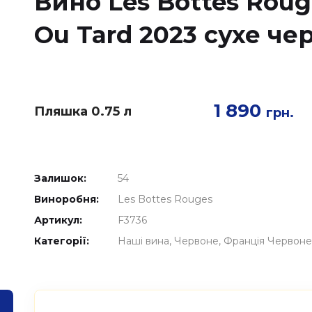
Вино Les Bottes Rouge
Ou Tard 2023 сухе че
1 890
Пляшка 0.75 л
грн.
Залишок:
54
Виноробня:
Les Bottes Rouges
Артикул:
F3736
Категорії:
Наші вина
Червоне
Франція Червоне