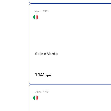
Арт.:
13680
Sole e Vento
1 141
грн.
Арт.:
F4715