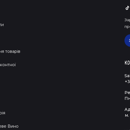
За
ти
пр
я товарів
Ко
контної
Sa
+3
Ре
Пн
Ад
рія
м.
еве Вино