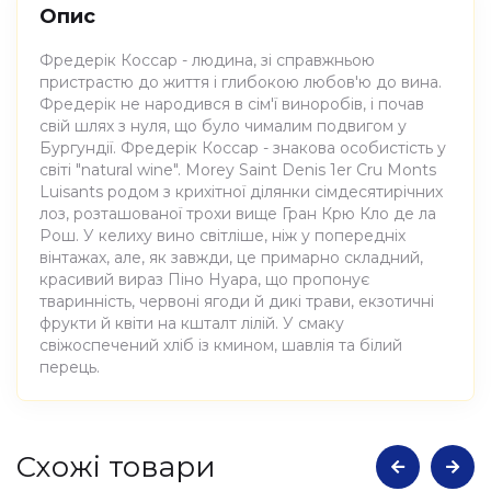
Опис
Фредерік Коссар - людина, зі справжньою
пристрастю до життя і глибокою любов'ю до вина.
Фредерік не народився в сім'ї виноробів, і почав
свій шлях з нуля, що було чималим подвигом у
Бургундії. Фредерік Коссар - знакова особистість у
світі "natural wine". Morey Saint Denis 1er Cru Monts
Luisants родом з крихітної ділянки сімдесятирічних
лоз, розташованої трохи вище Гран Крю Кло де ла
Рош. У келиху вино світліше, ніж у попередніх
вінтажах, але, як завжди, це примарно складний,
красивий вираз Піно Нуара, що пропонує
тваринність, червоні ягоди й дикі трави, екзотичні
фрукти й квіти на кшталт лілій. У смаку
свіжоспечений хліб із кмином, шавлія та білий
перець.
Атрибути
Значення
Cхожі товари