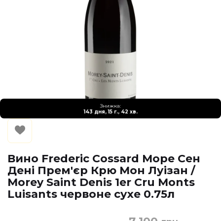
Знижка:
143 дня, 15 г., 42 хв.
Вино Frederic Cossard Море Сен
Дені Прем'єр Крю Мон Луізан /
Morey Saint Denis 1er Cru Monts
Luisants червоне сухе 0.75л