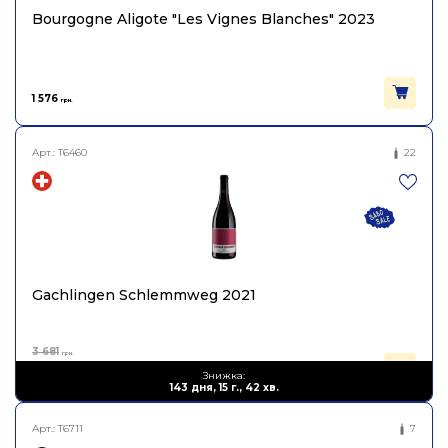
Вінтаж
2021
Bourgogne Aligote "Les Vignes Blanches" 2023
Об'єм
0.75
1 576
грн.
Арт.:
T6460
22
Gachlingen Schlemmweg 2021
3 681
грн.
2 024
Знижка:
грн.
143 дня, 15 г., 42 хв.
Арт.:
T6711
7