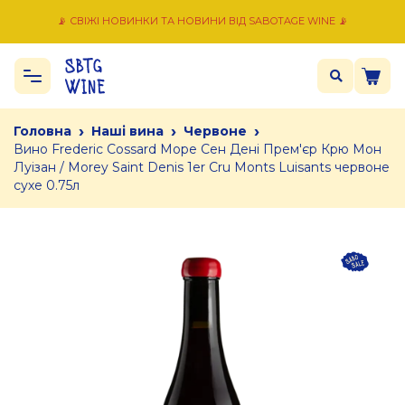
📡 СВІЖІ НОВИНКИ ТА НОВИНИ ВІД SABOTAGE WINE 📡
›
›
›
Головна
Наші вина
Червоне
Вино Frederic Cossard Море Сен Дені Прем'єр Крю Мон
Луізан / Morey Saint Denis 1er Cru Monts Luisants червоне
сухе 0.75л