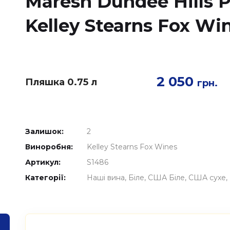
Maresh Dundee Hills Pi
Kelley Stearns Fox Wi
2 050
Пляшка 0.75 л
грн.
Залишок:
2
Виноробня:
Kelley Stearns Fox Wines
Артикул:
S1486
Категорії:
Наші вина
Біле
США Біле
США сухе