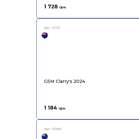
1 728
грн.
Арт.:
F2113
GSM Clarry's 2024
1 184
грн.
Арт.:
F2943