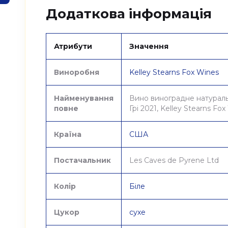
Додаткова інформація
Атрибути
Значення
Виноробня
Kelley Stearns Fox Wines
Найменування
Вино виноградне натураль
повне
Грі 2021, Kelley Stearns Fo
Країна
США
Постачальник
Les Caves de Pyrene Ltd
Колір
Біле
Цукор
сухе