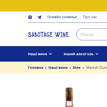
Онлайн сомельє
Про нас
Наші вина
Інший алкоголь
›
›
›
Головна
Наші вина
Біле
Maresh Dunde