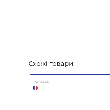
Cхожі товари
Арт.:
G5496