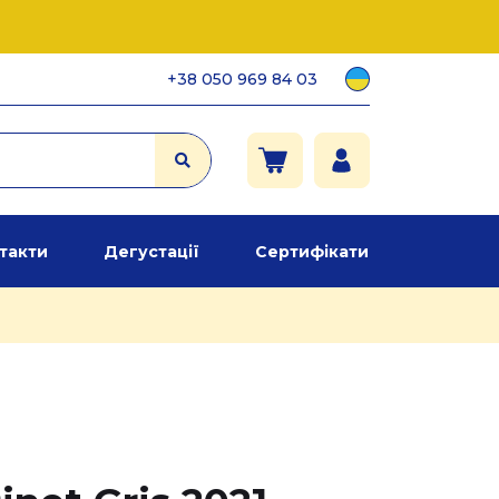
+38 050 969 84 03
такти
Дегустації
Сертифікати