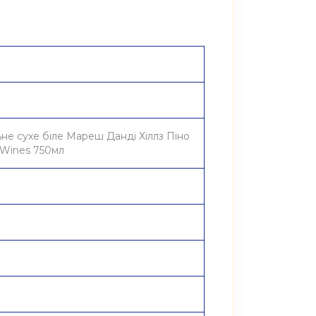
не сухе біле Мареш Данді Хіллз Піно
x Wines 750мл