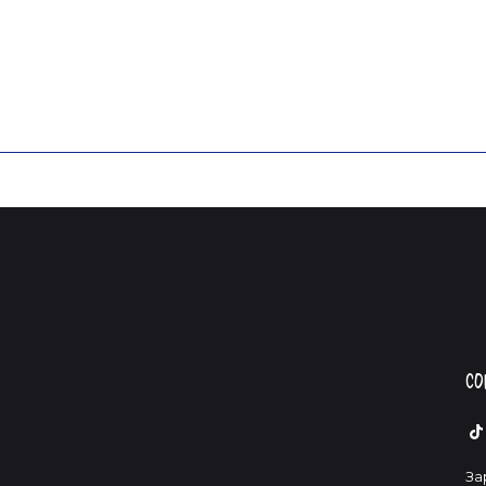
Со
За