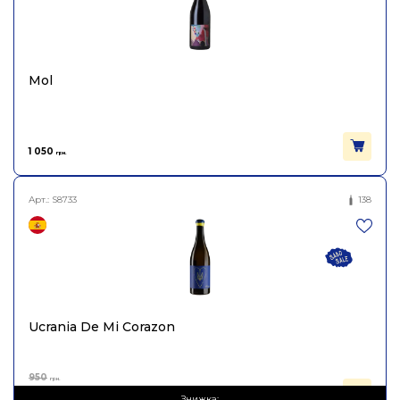
Mol
1 050
грн.
Арт.:
S8733
138
Ucrania De Mi Corazon
950
грн.
570
Знижка:
грн.