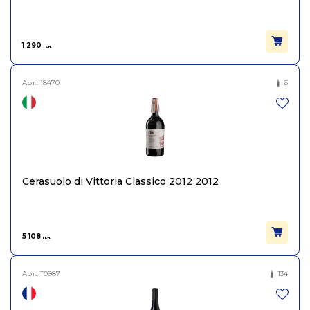
Об'єм
0.75
1 290
грн.
Арт.:
18470
6
Cerasuolo di Vittoria Classico 2012 2012
5 108
грн.
Арт.:
T0987
134