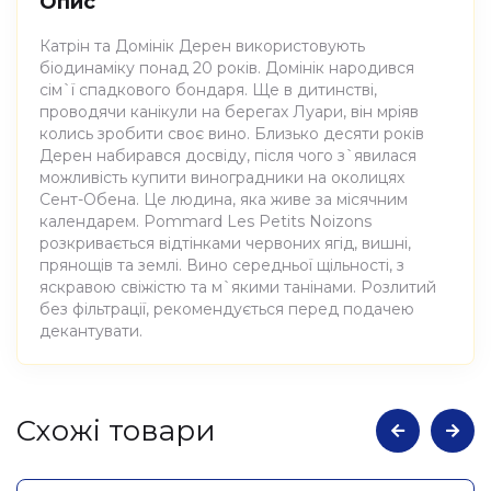
Опис
Катрін та Домінік Дерен використовують
біодинаміку понад 20 років. Домінік народився
сім`ї спадкового бондаря. Ще в дитинстві,
проводячи канікули на берегах Луари, він мріяв
колись зробити своє вино. Близько десяти років
Дерен набирався досвіду, після чого з`явилася
можливість купити виноградники на околицях
Сент-Обена. Це людина, яка живе за місячним
календарем. Pommard Les Petits Noizons
розкривається відтінками червоних ягід, вишні,
прянощів та землі. Вино середньої щільності, з
яскравою свіжістю та м`якими танінами. Розлитий
без фільтрації, рекомендується перед подачею
декантувати.
Атрибути
Значення
Cхожі товари
Виноробня
Domaine Derain