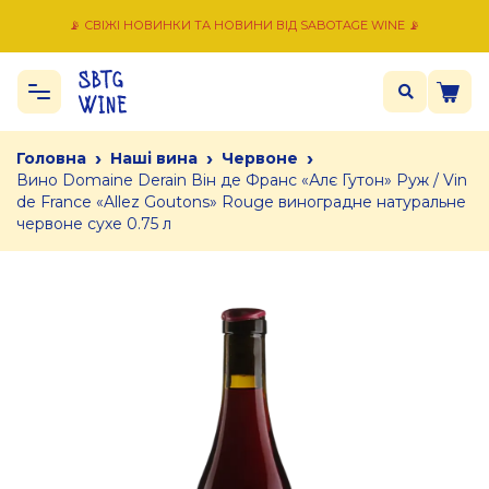
📡 СВІЖІ НОВИНКИ ТА НОВИНИ ВІД SABOTAGE WINE 📡
›
›
›
Головна
Наші вина
Червоне
Вино Domaine Derain Він де Франс «Алє Гутон» Руж / Vin
de France «Allez Goutons» Rouge виноградне натуральне
червоне сухе 0.75 л