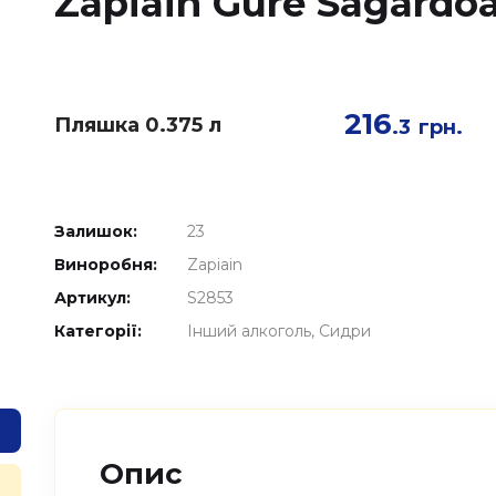
Zapiain Gure Sagardoa
216
Пляшка 0.375 л
.3
грн.
Залишок:
23
Виноробня:
Zapiain
Артикул:
S2853
Категорії:
Інший алкоголь
Сидри
Опис