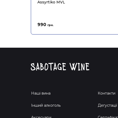
Assyrtiko MVL
990
грн.
Наші вина
Контакти
Інший алкоголь
Дегустації
Аксесуари
Сертифіка