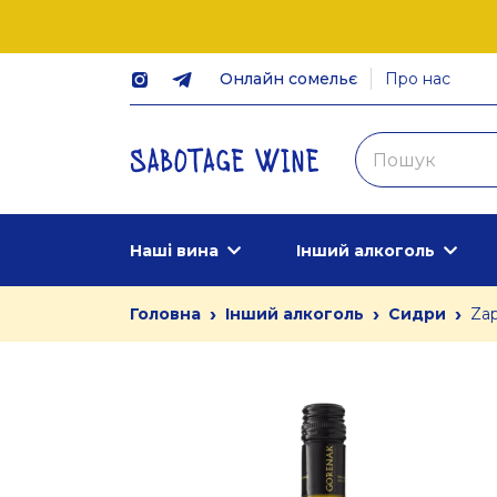
Онлайн сомельє
Про нас
Наші вина
Інший алкоголь
›
›
›
Головна
Інший алкоголь
Сидри
Zap