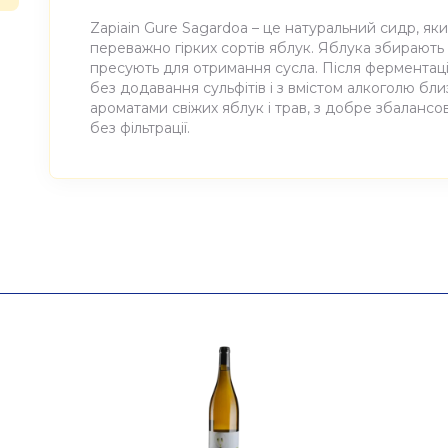
Zapiain Gure Sagardoa – це натуральний сидр, яки
переважно гірких сортів яблук. Яблука збирають 
пресують для отримання сусла. Після ферментаці
без додавання сульфітів і з вмістом алкоголю бл
ароматами свіжих яблук і трав, з добре збалансо
без фільтрації.
Атрибути
Значення
Виноробня
Zapiain
Найменування
Сидр тихий сухий з
повне
375мл
Країна
Іспанія
Постачальник
Zapiain, S.A.T.