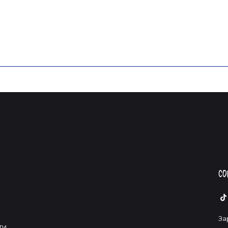
Со
За
ти