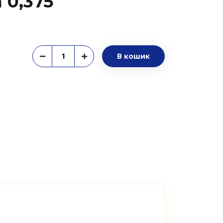
 0,375
В кошик