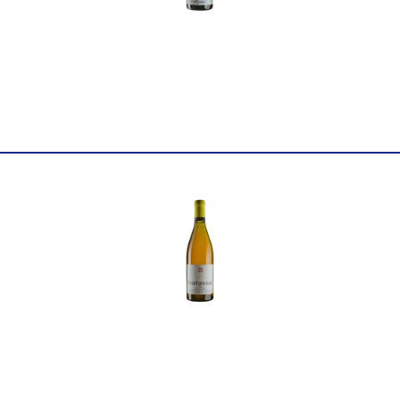
Міцність
6
Об'єм
0.375