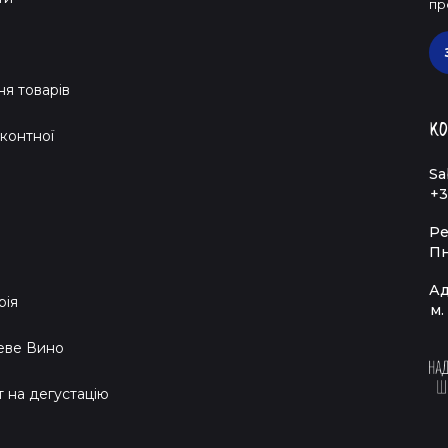
пр
я товарів
Ко
контної
Sa
+3
Ре
Пн
Ад
рія
м.
еве Вино
т на дегустацію