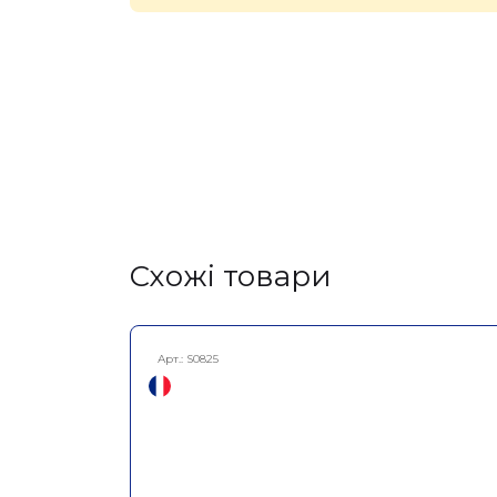
Cхожі товари
Арт.:
S0825