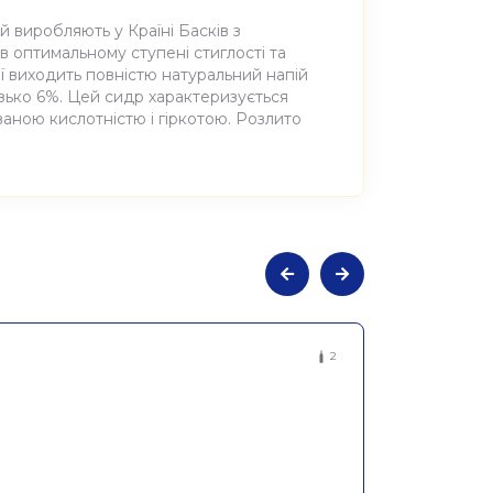
й виробляють у Країні Басків з
в оптимальному ступені стиглості та
ї виходить повністю натуральний напій
изько 6%. Цей сидр характеризується
ваною кислотністю і гіркотою. Розлито
вичайний Запіайн Гуре Сагардоа
2