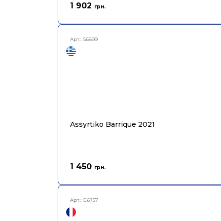
1 902
грн.
Арт.:
S6899
Assyrtiko Barrique 2021
1 450
грн.
Арт.:
G6757