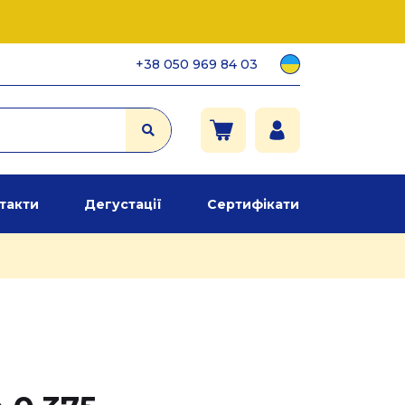
+38 050 969 84 03
такти
Дегустації
Сертифікати