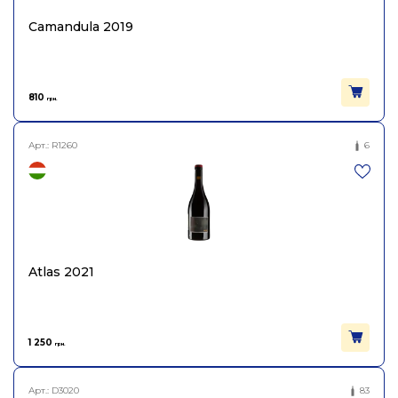
Camandula 2019
810
грн.
Арт.:
R1260
6
Atlas 2021
1 250
грн.
Арт.:
D3020
83