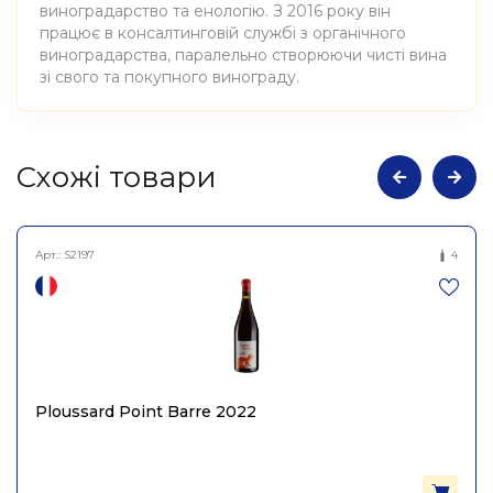
виноградарство та енологію. З 2016 року він
працює в консалтинговій службі з органічного
виноградарства, паралельно створюючи чисті вина
зі свого та покупного винограду.
Атрибути
Значення
Cхожі товари
Виноробня
Tomislav Markovic
Арт.:
S2197
4
Вино виноградне
Найменування
натуральне сухе біле
повне
Шардоне 2022, Tomislav
Markoviс 0,75л
Країна
Німеччина
Ploussard Point Barre 2022
Постачальник
Weingut Tomislav Marković