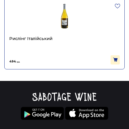
Рислінг Італійський
494
грн.