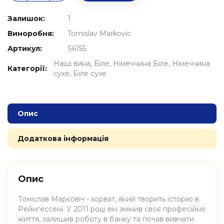
Залишок:
1
Виноробня:
Tomislav Markovic
Артикул:
S6155
Наші вина
Біле
Німеччина Біле
Німеччина
Категорії:
сухе
Біле сухе
Опис
Додаткова інформація
Опис
Томіслав Марковіч - хорват, який творить історію в
Рейнгессені. У 2011 році він змінив своє професійне
життя, залишив роботу в банку та почав вивчати