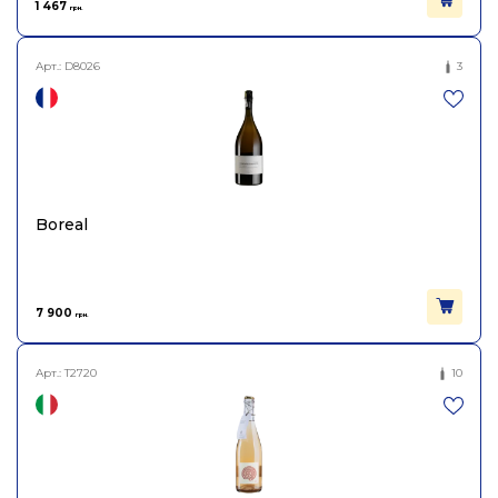
1 467
грн.
Арт.:
D8026
3
Boreal
7 900
грн.
Арт.:
T2720
10