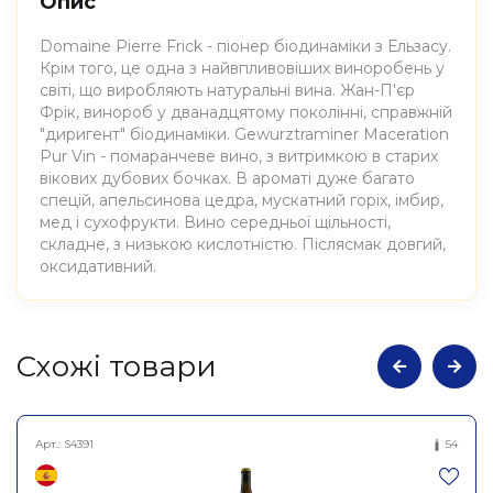
Опис
Domaine Pierre Frick - піонер біодинаміки з Ельзасу.
Крім того, це одна з найвпливовіших виноробень у
світі, що виробляють натуральні вина. Жан-П'єр
Фрік, винороб у дванадцятому поколінні, справжній
"диригент" біодинаміки. Gewurztraminer Maceration
Pur Vin - помаранчеве вино, з витримкою в старих
вікових дубових бочках. В ароматі дуже багато
спецій, апельсинова цедра, мускатний горіх, імбир,
мед і сухофрукти. Вино середньої щільності,
складне, з низькою кислотністю. Післясмак довгий,
оксидативний.
Атрибути
Значення
Cхожі товари
Виноробня
Pierre Frick
Арт.:
S4391
54
Вино виноградне
Найменування
натуральне сухе біле Піно