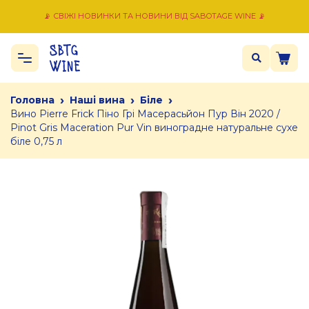
📡 СВІЖІ НОВИНКИ ТА НОВИНИ ВІД SABOTAGE WINE 📡
›
›
›
Головна
Наші вина
Біле
Вино Pierre Frick Піно Грі Масерасьйон Пур Він 2020 /
Pinot Gris Maceration Pur Vin виноградне натуральне сухе
біле 0,75 л