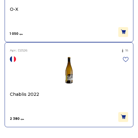
O-X
1 050
грн.
Арт.:
D2526
18
Chablis 2022
2 380
грн.