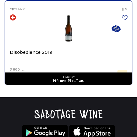
Арт.:
S1794
6
Disobedience 2019
3 800
грн.
2 280
Знижка:
грн.
144 дня, 18 г., 11 хв.