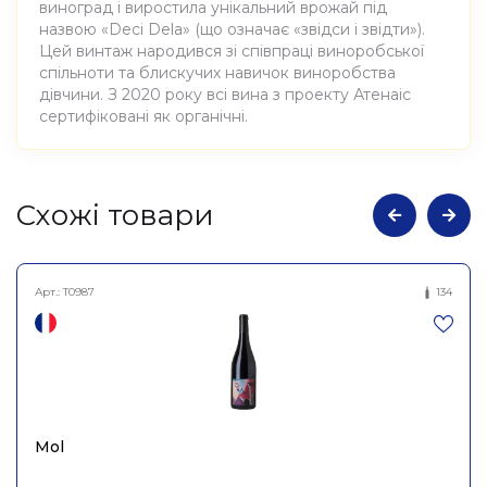
виноград і виростила унікальний врожай під
назвою «Deci Dela» (що означає «звідси і звідти»).
Цей винтаж народився зі співпраці виноробської
спільноти та блискучих навичок виноробства
дівчини. З 2020 року всі вина з проекту Атенаіс
сертифіковані як органічні.
Атрибути
Значення
Cхожі товари
Виноробня
Athenaïs
Арт.:
T0987
134
Вино виноградне
Найменування
натуральне сухе червоне
повне
Амальгаме 2021, Athenaïs
750мл
Країна
Франція
Mol
Постачальник
SAS Athenais