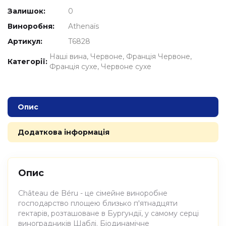
Залишок:
0
Виноробня:
Athenaïs
Артикул:
T6828
Наші вина
Червоне
Франція Червоне
Категорії:
Франція сухе
Червоне сухе
Опис
Додаткова інформація
Опис
Château de Béru - це сімейне виноробне
господарство площею близько п'ятнадцяти
гектарів, розташоване в Бургундії, у самому серці
виноградників Шаблі. Біодинамічне