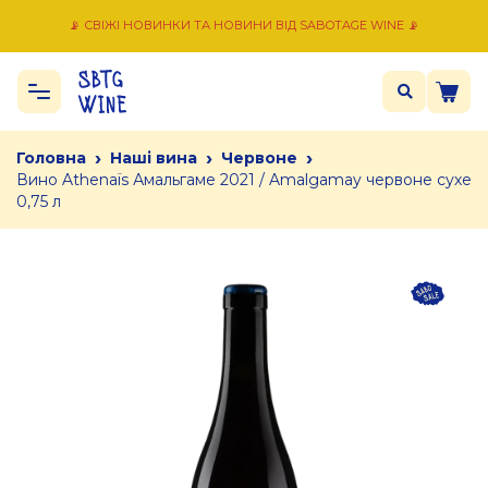
📡 СВІЖІ НОВИНКИ ТА НОВИНИ ВІД SABOTAGE WINE 📡
›
›
›
Головна
Наші вина
Червоне
Вино Athenaïs Амальгаме 2021 / Amalgamay червоне сухе
0,75 л