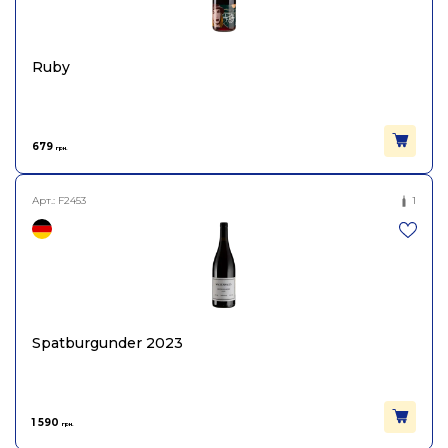
Ruby
679
грн.
Арт.:
F2453
1
Spatburgunder 2023
1 590
грн.