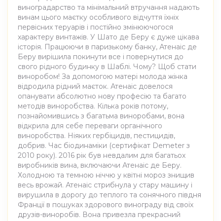
виноградарство та мінімальний втручання надають
винам цього маєтку особливого відчуття їхніх
первісних теруарів і постійно змінюючогося
характеру винтажів. У Шато де Беру є дуже цікава
історія. Працюючи в паризькому банку, Атенаіс де
Беру вирішила покинути все і повернутися до
свого рідного будинку в Шаблі. Чому? Щоб стати
виноробом! За допомогою матері молода жінка
відродила рідний маєток. Атенаіс довелося
опанувати абсолютно нову професію та багато
методів виноробства. Кілька років потому,
познайомившись з багатьма виноробами, вона
відкрила для себе переваги органічного
виноробства. Ніяких гербіцидів, пестицидів,
добрив. Час біодинаміки (сертифікат Demeter з
2010 року). 2016 рік був невдалим для багатьох
виробників вина, включаючи Атенаіс де Беру.
Холодною та темною ніччю у квітні мороз знищив
весь врожай. Атенаіс стрибнула у стару машину і
вирушила в дорогу до теплого та сонячного півдня
Франції в пошуках здорового винограду від своїх
друзів-виноробів. Вона привезла прекрасний