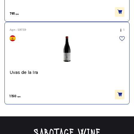
781
грн.
Арт.:
S9739
1
Uvas de la Ira
1 150
грн.