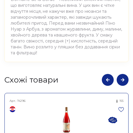
що виготовляє натуральні вина. У цих вин є чітке
відчуття місця, не кажучи вже про нюанси та
запаморочливий характер, які завжди шукають
любителі пригод. Перед вами незвичайний Піно
Нуар з Арбуа, з ароматом журавлини, диму, малини,
хвойного дерева та квашеного фрукта. У смаку
багато свіжості, середня (+) кислотність, середній
танін. Вино розлито у пляшки без додавання сірки
та фільтрації!
Атрибути
Значення
Cхожі товари
Виноробня
Domaine de La Borde
Арт.:
T4296
155
Вино виноградне
натуральне сухе червоне
Найменування
Піно Нуар Пінострадамус
повне
2022, Domaine de La Borde
0,75л