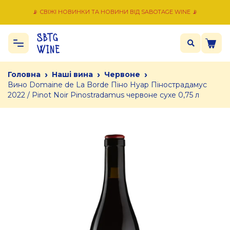
📡 СВІЖІ НОВИНКИ ТА НОВИНИ ВІД SABOTAGE WINE 📡
›
›
›
Головна
Наші вина
Червоне
Вино Domaine de La Borde Піно Нуар Пінострадамус
2022 / Pinot Noir Pinostradamus червоне сухе 0,75 л