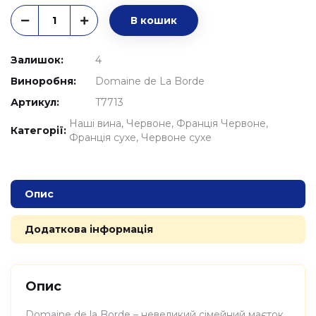
В кошик
Залишок:
4
Виноробня:
Domaine de La Borde
Артикул:
T7713
Наші вина
Червоне
Франція Червоне
Категорії:
Франція сухе
Червоне сухе
Опис
Додаткова інформація
Опис
Domaine de la Borde – невеликий сімейний маєток,