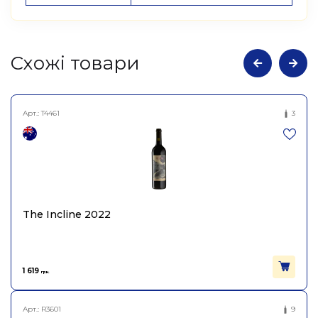
Cхожі товари
Арт.:
T4461
3
The Incline 2022
1 619
грн.
Арт.:
R3601
9