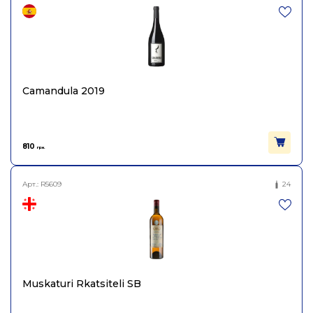
Camandula 2019
810
грн.
Арт.:
R5609
24
Muskaturi Rkatsiteli SB