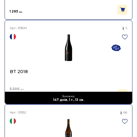
1 293
грн.
Арт.:
R9634
5
BT 2018
5 200
грн.
2 080
Знижка:
грн.
147 днів, 1 г., 13 хв.
Арт.:
S9352
66