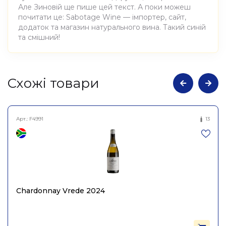
Але Зиновій ще пише цей текст. А поки можеш
почитати це: Sabotage Wine — імпортер, сайт,
додаток та магазин натурального вина. Такий синій
та смішний!
Атрибути
Значення
Cхожі товари
Виноробня
Domaine de l'Ecu
Арт.:
F4991
13
Вино виноградне
Найменування
натуральне сухе біле
повне
Домен де л'Еку Фауст,
Domaine de l'Ecu 0,75л
Країна
Франція
Chardonnay Vrede 2024
Товариство з обмеженою
Постачальник
відповідальністю "ТС