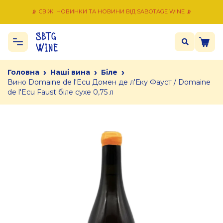
📡 СВІЖІ НОВИНКИ ТА НОВИНИ ВІД SABOTAGE WINE 📡
›
›
›
Головна
Наші вина
Біле
Вино Domaine de l'Ecu Домен де л'Еку Фауст / Domaine
de l'Ecu Faust біле сухе 0,75 л