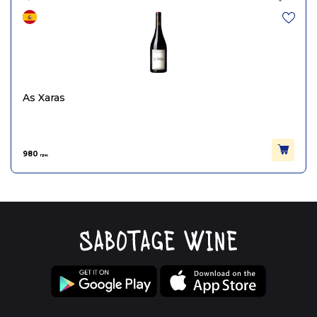
As Xaras
980
грн.