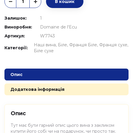
В кошик
Залишок:
1
Виноробня:
Domaine de l'Ecu
Артикул:
W7743
Наші вина
Біле
Франція Біле
Франція сухе
Категорії:
Біле сухе
Опис
Додаткова інформація
Опис
Тут має бути гарний опис цього вина з закликом
купити його собі чи на подарунок, чи просто так.