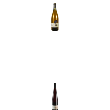
повне
Fattoria San Lorenzo 0,75л
Країна
Італія
Постачальник
Imp. Agr. Fattoria San Loren
Колір
Біле
Цукор
сухе
Міцність
13.5
Виноград
Вердіккіо
Об'єм
0.75