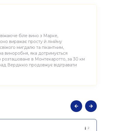
освіжаюче біле вино з Марке,
 Воно виражає просту й лінійну
ї, свіжого мигдалю та пікантним,
йна виноробня, яка дотримується
во розташоване в Монтекаротто, за 30 км
рад Вердіккіо продовжує відігравати
не сухе біле Марке Б'янко ді Джино,
2