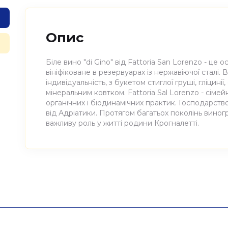
Опис
Біле вино "di Gino" від Fattoria San Lorenzo - це 
вініфіковане в резервуарах із нержавіючої сталі.
індивідуальність, з букетом стиглої груші, гліцині
мінеральним ковтком. Fattoria Sal Lorenzo - сіме
органічних і біодинамічних практик. Господарст
від Адріатики. Протягом багатьох поколінь виног
важливу роль у житті родини Крогналетті.
Атрибути
Значення
Виноробня
Fattoria San Lorenzo
Найменування
Вино виноградне натураль