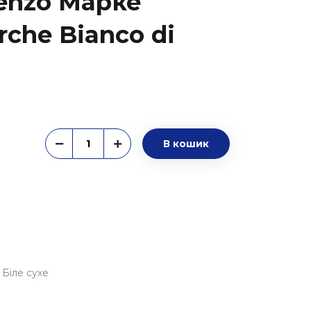
renzo Марке
rche Bianco di
В кошик
Біле сухе