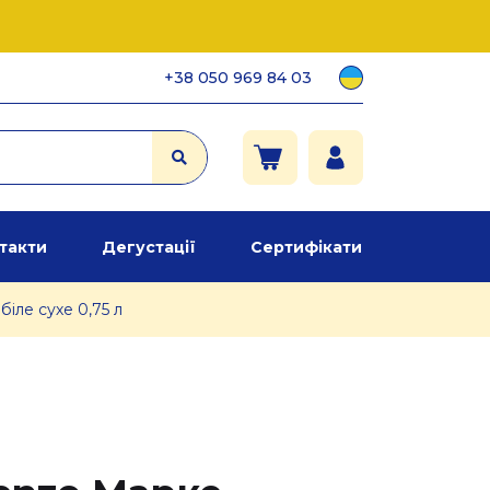
+38 050 969 84 03
такти
Дегустації
Сертифікати
біле сухе 0,75 л