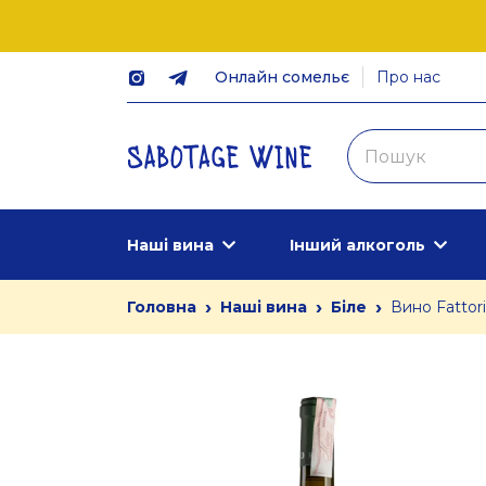
Онлайн сомельє
Про нас
Наші вина
Інший алкоголь
›
›
›
Головна
Наші вина
Біле
Вино Fattor