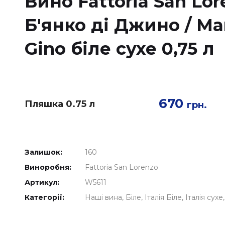
Вино Fattoria San Lo
Б'янко ді Джино / Ma
Gino біле сухе 0,75 л
670
Пляшка 0.75 л
грн.
Залишок:
160
Виноробня:
Fattoria San Lorenzo
Артикул:
W5611
Категорії:
Наші вина
Біле
Італія Біле
Італія сухе