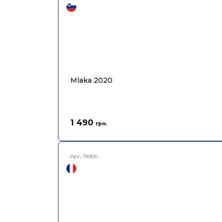
Mlaka 2020
1 490
грн.
Арт.:
T8905