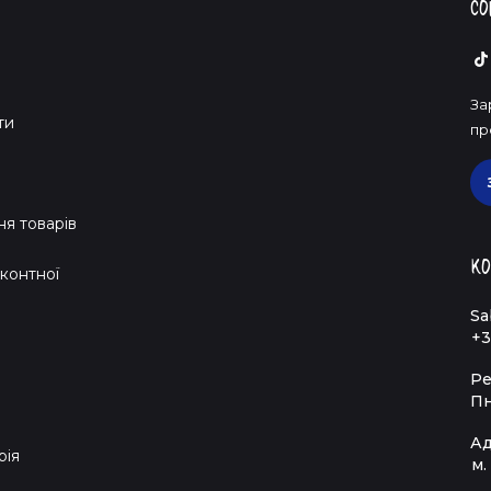
Со
За
ти
пр
я товарів
Ко
контної
Sa
+3
Ре
Пн
Ад
рія
м.