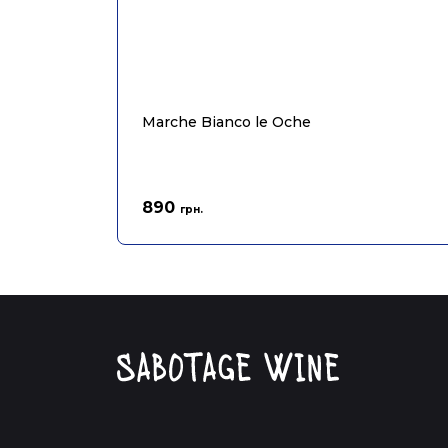
Marche Bianco le Oche
890
грн.