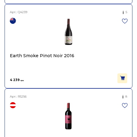
Арт.:
Q4239
5
Earth Smoke Pinot Noir 2016
4 239
грн.
Арт.:
R5256
8