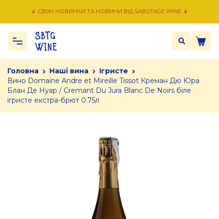
📡 СВІЖІ НОВИНКИ ТА НОВИНИ ВІД SABOTAGE WINE 📡
›
›
›
Головна
Наші вина
Ігристе
Вино Domaine Andre et Mireille Tissot Креман Дю Юра
Блан Де Нуар / Cremant Du Jura Blanc De Noirs біле
ігристе екстра-брют 0.75л