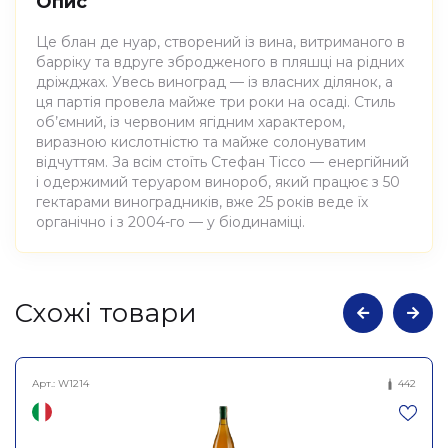
Опис
Це блан де нуар, створений із вина, витриманого в
барріку та вдруге збродженого в пляшці на рідних
дріжджах. Увесь виноград — із власних ділянок, а
ця партія провела майже три роки на осаді. Стиль
об’ємний, із червоним ягідним характером,
виразною кислотністю та майже солонуватим
відчуттям. За всім стоїть Стефан Тіссо — енергійний
і одержимий теруаром винороб, який працює з 50
гектарами виноградників, вже 25 років веде їх
органічно і з 2004-го — у біодинаміці.
Атрибути
Значення
Cхожі товари
Domaine Andre et Mireille
Виноробня
Tissot
Арт.:
W1214
442
Вино виноградне
натуральне ігристе екстра-