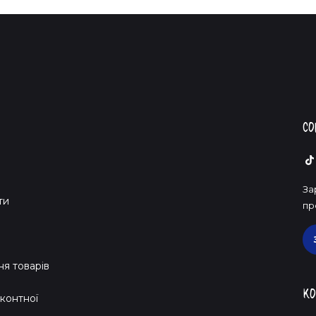
Со
За
ти
пр
я товарів
Ко
контної