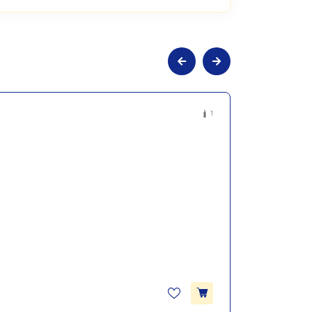
льне сухе червоне Плюсар 2023,
1