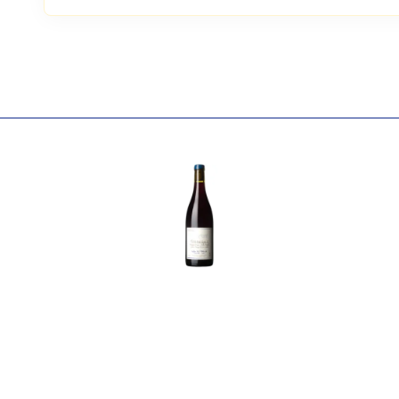
Атрибути
Значення
Виноробня
Fabrice Dodane
Найменування
Вино виноградне натура
повне
Fabrice Dodane 750мл
Країна
Франція
Постачальник
SAS Vins Fabrice Dodane
Колір
Червоне
Цукор
сухе
Міцність
12.3