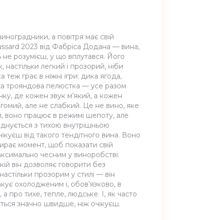
иноградники, а повітря має свій
ussard 2023 від Фабріса Додана — вина,
ь не розумієш, у що вплутався. Його
 настільки легкий і прозорий, ніби
 теж грає в ніжні ігри: дика ягода,
уха трояндова пелюстка — усе разом
анку, де кожен звук м’який, а кожен
гомий, але не слабкий. Це не вино, яке
, воно працює в режимі шепоту, але
оєднується з тихою внутрішньою
чікуєш від такого тендітного вина. Воно
бирає момент, щоб показати свій
аксимально чесним у виноробстві:
 якій він дозволяє говорити без
настільки прозорим у стилі — він
кує охолодженим і, обов’язково, в
 а про тихе, тепле, людське. І, як часто
ться значно швидше, ніж очікуєш.