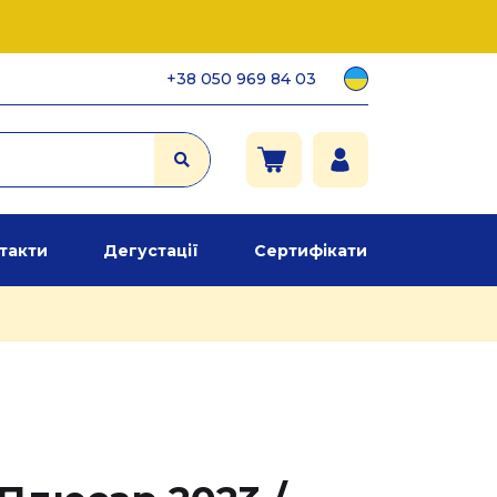
+38 050 969 84 03
такти
Дегустації
Сертифікати