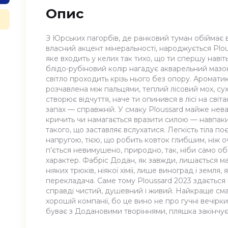
Опис
З Юрських пагорбів, де ранковий туман обіймає в
власний акцент мінеральності, народжується Plo
яке входить у келих так тихо, що ти спершу навіт
блідо-рубіновий колір нагадує акварельний мазок,
світло проходить крізь нього без опору. Ароматика
розчавлена між пальцями, теплий лісовий мох, с
створює відчуття, наче ти опинився в лісі на світ
запах — справжній. У смаку Ploussard майже нева
кричить чи намагається вразити силою — навпаки
такого, що заставляє вслухатися. Легкість тіла п
напругою, тією, що робить ковток глибшим, ніж о
п’ється невимушено, природно, так, ніби само о
характер. Фабріс Додан, як завжди, лишається м
ніяких трюків, ніякої хімії, лише виноград і земля,
перекладача. Саме тому Ploussard 2023 здається 
справді чистий, душевний і живий. Найкраще сма
хорошій компанії, бо це вино не про гучні вечірки,
буває з Додановими творіннями, пляшка закінчує