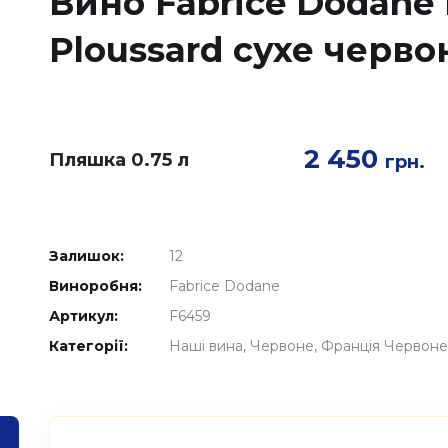
Вино Fabrice Dodane 
Ploussard сухе черво
2 450
Пляшка 0.75 л
грн.
Залишок:
12
Виноробня:
Fabrice Dodane
Артикул:
F6459
Категорії:
Наші вина
Червоне
Франція Червоне