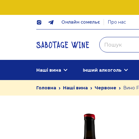
Онлайн сомельє
Про нас
Наші вина
Інший алкоголь
›
›
›
Головна
Наші вина
Червоне
Вино F