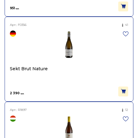
Виноград
Шардоне
951
грн.
Об'єм
0.75
Арт.:
F0356
41
Sekt Brut Nature
2 390
грн.
Арт.:
R1897
12