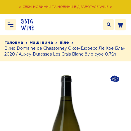
📡 СВІЖІ НОВИНКИ ТА НОВИНИ ВІД SABOTAGE WINE 📡
›
›
›
Головна
Наші вина
Біле
Вино Domaine de Chassorney Оксе-Дюресс Лє Кре Блан
2020 / Auxey-Duresses Les Crais Blanc біле сухе 0.75л