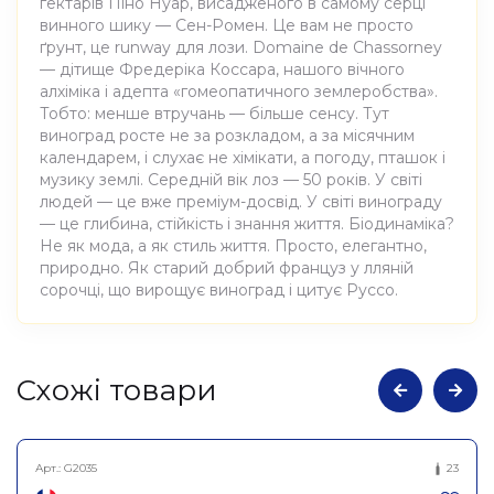
гектарів Піно Нуар, висадженого в самому серці
винного шику — Сен-Ромен. Це вам не просто
ґрунт, це runway для лози. Domaine de Chassorney
— дітище Фредеріка Коссара, нашого вічного
алхіміка і адепта «гомеопатичного землеробства».
Тобто: менше втручань — більше сенсу. Тут
виноград росте не за розкладом, а за місячним
календарем, і слухає не хімікати, а погоду, пташок і
музику землі. Середній вік лоз — 50 років. У світі
людей — це вже преміум-досвід. У світі винограду
— це глибина, стійкість і знання життя. Біодинаміка?
Не як мода, а як стиль життя. Просто, елегантно,
природно. Як старий добрий француз у лляній
сорочці, що вирощує виноград і цитує Руссо.
Атрибути
Значення
Cхожі товари
Виноробня
Domaine de Chassorney
Арт.:
G2035
23
Вино виноградне