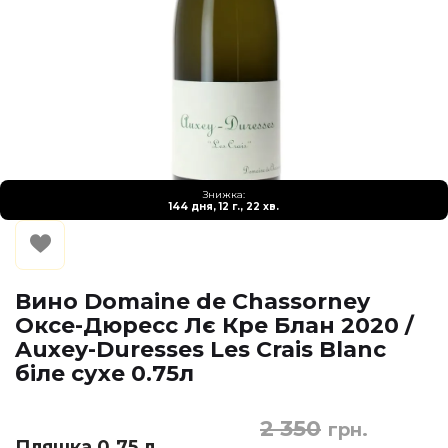
Знижка:
144 дня, 12 г., 22 хв.
Вино Domaine de Chassorney
Оксе-Дюресс Лє Кре Блан 2020 /
Auxey-Duresses Les Crais Blanc
біле сухе 0.75л
2 350
грн.
Пляшка 0.75 л