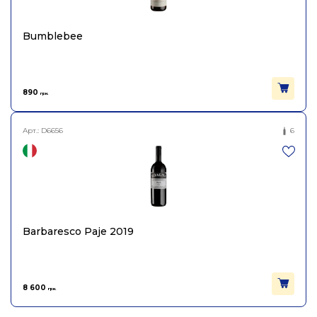
Bumblebee
890
грн.
Арт.:
D6656
6
Barbaresco Paje 2019
8 600
грн.