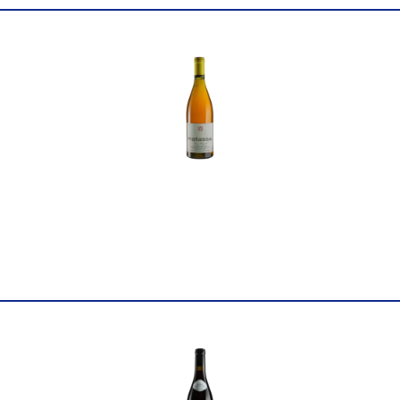
Вінтаж
2020
Виноград
Небіоло
Об'єм
0.75