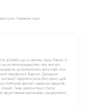
талія сухе
Червоне сухе
те д'Альба, що в самому серці Ланге. У
 це не виноградарство, про яке він
андартів, дотримуючись філософії «low
і вина теруарного Бароло. Бродіння
 (ногами) і ферментують без сірки, щоб
рує глибокий аромат червоних фруктів,
 спецій. Смак демонструє стиглу
ми фруктовими відтінками, сандалового