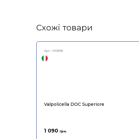
Cхожі товари
Арт.:
W0898
Valpolicella DOC Superiore
1 090
грн.