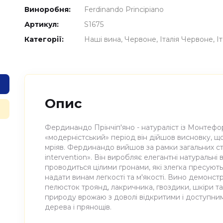
Виноробня:
Ferdinando Principiano
Артикул:
S1675
Категорії:
Наші вина
Червоне
Італія Червоне
І
Опис
Фердинандо Прінчіп'яно - натураліст із Монтефор
«модерністський» період він дійшов висновку, що
мріяв. Фердинандо вийшов за рамки загальних ст
intervention». Він виробляє елегантні натуральн
проводиться цілими гронами, які злегка пресують
надати винам легкості та м'якості. Вино демонст
пелюсток троянд, лакричника, гвоздики, шкіри та
природу врожаю з доволі відкритими і доступни
дерева і прянощів.