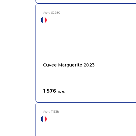
Арт.:
S2280
Cuvee Marguerite 2023
1 576
грн.
Арт.:
T1638