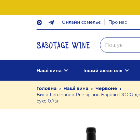
Онлайн сомельє
Про нас
Наші вина
Інший алкоголь
›
›
›
Головна
Наші вина
Червоне
Вино Ferdinando Principiano Бароло DOCG де
сухе 0.75л