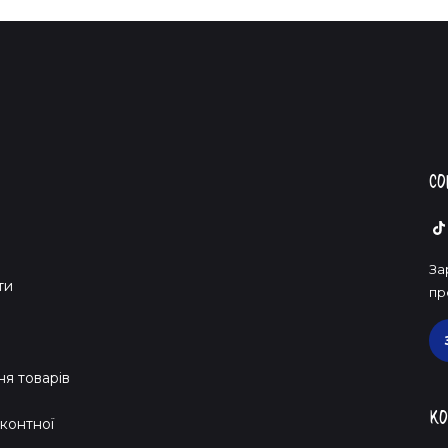
Со
За
ти
пр
я товарів
Ко
контної