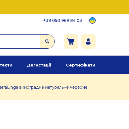
+38 050 969 84 03
такти
Дегустації
Сертифікати
Serralunga виноградне натуральне червоне