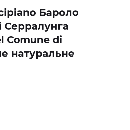
cipiano Бароло
і Серралунга
el Comune di
не натуральне