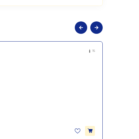
ьне сухе червоне Бароло DOCG дель
15
 Ferdinando Principiano 0,75л
iano Ferdinando