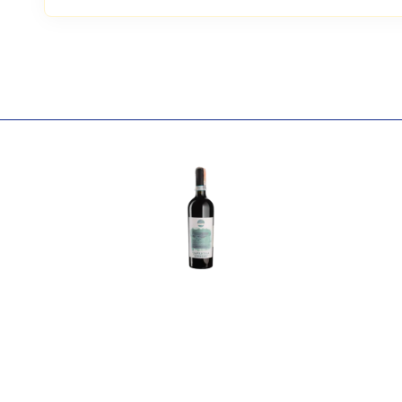
Атрибути
Значення
Виноробня
Ferdinando Principiano
Найменування
Вино виноградне натурал
повне
Комуне ді Серралунга 2020,
Країна
Італія
Постачальник
Azienda Vitivinicola Princip
Колір
Червоне
Цукор
сухе
Міцність
13.5