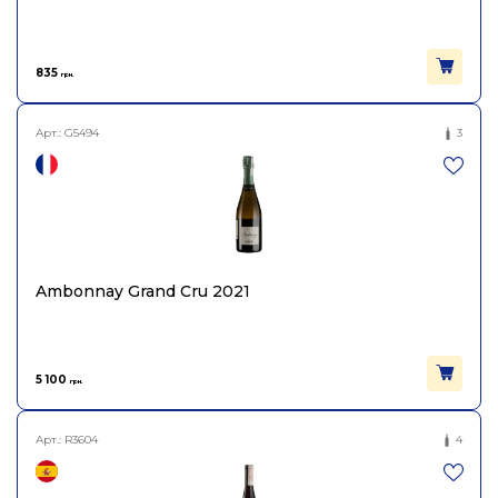
835
грн.
Арт.:
G5494
3
Ambonnay Grand Cru 2021
5 100
грн.
Арт.:
R3604
4