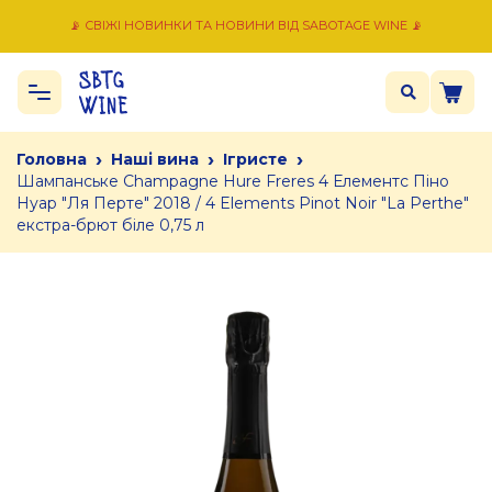
📡 СВІЖІ НОВИНКИ ТА НОВИНИ ВІД SABOTAGE WINE 📡
›
›
›
Головна
Наші вина
Ігристе
Шампанське Champagne Hure Freres 4 Елементс Піно
Нуар "Ля Перте" 2018 / 4 Elements Pinot Noir "La Perthe"
екстра-брют біле 0,75 л