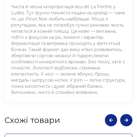
Чиста й чесна інтерпретація lieu-dit La Perthe у
Ludes. Тут ґрунти глинясто-піщані на крейді — саме
те, що Pinot Noir любить найбільше. Місце з
репутацією, яка не потребує гучної реклами: якість
читається в кожній пляшці. Ця кюве — вінтажна,
тобто з фокусом на рік, момент і характер.
Ферментація та витримка проходять у demi-muid
бочках. Такий формат дає вину м’яко розвиватись,
зберігаючи сортові нюанси й підкреслюючи
особливості конкретного врожаю. Без тиску, зате з
точністю. Золотисті відблиски, стримана
елегантність. У носі — зелене яблуко, бріош,
мигдаль і цитрусові нотки. У роті — легка структура,
тонка кислотність і дуже зібраний баланс.
Витончено, чисто й спокійно впевнено.
Атрибути
Значення
Cхожі товари
Виноробня
Champagne Hure Freres