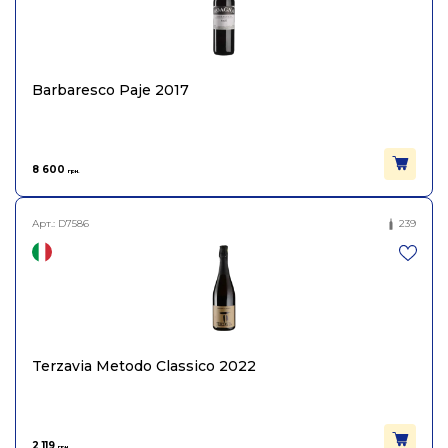
Barbaresco Paje 2017
8 600
грн.
Арт.:
D7586
239
Terzavia Metodo Classico 2022
2 119
грн.