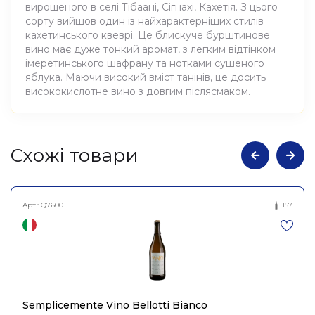
вирощеного в селі Тібаані, Сігнахі, Кахетія. З цього
сорту вийшов один із найхарактерніших стилів
кахетинського квеврі. Це блискуче бурштинове
вино має дуже тонкий аромат, з легким відтінком
імеретинського шафрану та нотками сушеного
яблука. Маючи високий вміст танінів, це досить
висококислотне вино з довгим післясмаком.
Атрибути
Значення
Cхожі товари
Виноробня
Ocho
Арт.:
Q7600
157
Вино виноградне
Найменування
натуральне сухе біле Кісі,
повне
Ocho 0,75л
Країна
Грузія
Semplicemente Vino Bellotti Bianco