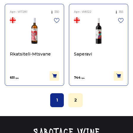
Арт.:
W7281
330
Арт.:
W8122
355
Rkatsiteli-Mtsvane
Saperavi
651
744
грн.
грн.
1
2