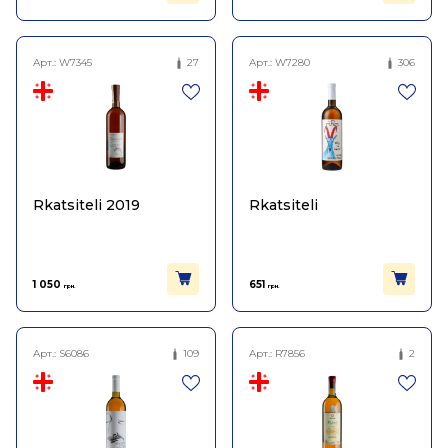
Арт.:
W7345
27
Арт.:
W7280
306
Rkatsiteli 2019
Rkatsiteli
1 050
651
грн.
грн.
Арт.:
S6086
109
Арт.:
R7856
2