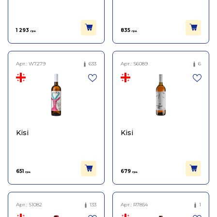
1 293
835
грн.
грн.
Арт.:
W7279
633
Арт.:
S6089
6
Kisi
Kisi
651
679
грн.
грн.
Арт.:
S1082
133
Арт.:
R7854
1