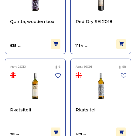
Quinta, wooden box
Red Dry SB 2018
835
1 184
грн.
грн.
Арт.:
25310
6
Арт.:
S6091
98
Rkatsiteli
Rkatsiteli
781
679
грн.
грн.