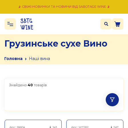
📡 СВІЖІ НОВИНКИ ТА НОВИНИ ВІД SABOTAGE WINE 📡
Грузинське сухе Вино
›
Головна
Наші вина
Знайдено
40
товарів
Арт.:
18804
143
Арт.:
W7282
547