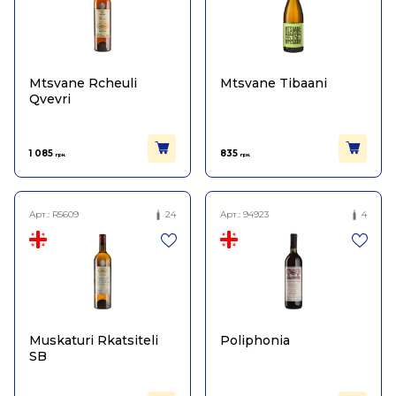
Mtsvane Rcheuli
Mtsvane Tibaani
Qvevri
1 085
835
грн.
грн.
Арт.:
R5609
24
Арт.:
94923
4
Muskaturi Rkatsiteli
Poliphonia
SB