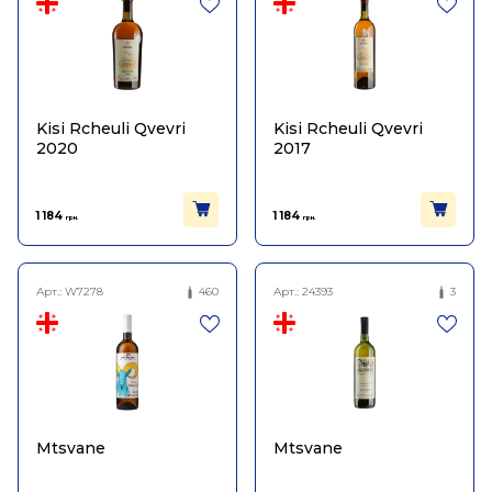
Kisi Rcheuli Qvevri
Kisi Rcheuli Qvevri
2020
2017
1 184
1 184
грн.
грн.
Арт.:
W7278
460
Арт.:
24393
3
Mtsvane
Mtsvane