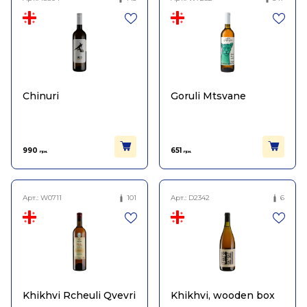
Chinuri
Goruli Mtsvane
990
651
грн.
грн.
Арт.:
W0711
101
Арт.:
D2342
6
Khikhvi Rcheuli Qvevri
Khikhvi, wooden box