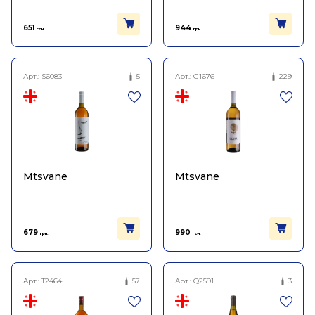
651
944
грн.
грн.
Арт.:
S6083
5
Арт.:
G1676
229
Mtsvane
Mtsvane
679
990
грн.
грн.
Арт.:
T2464
57
Арт.:
Q2591
3