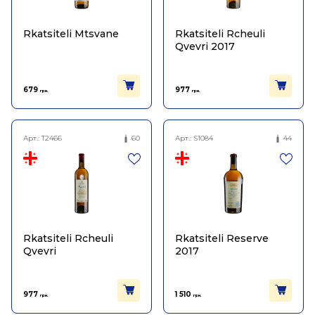
Rkatsiteli Mtsvane
Rkatsiteli Rcheuli
Qvevri 2017
679
977
грн.
грн.
Арт.:
T2466
60
Арт.:
S1084
44
Rkatsiteli Rcheuli
Rkatsiteli Reserve
Qvevri
2017
977
1 510
грн.
грн.