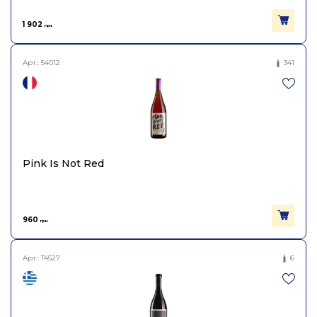
1 902
грн.
Арт.:
54012
341
Pink Is Not Red
960
грн.
Арт.:
T4527
6