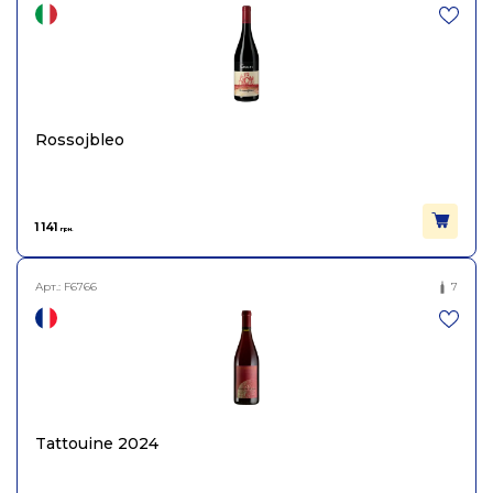
Rossojbleo
1 141
грн.
Арт.:
F6766
7
Tattouine 2024