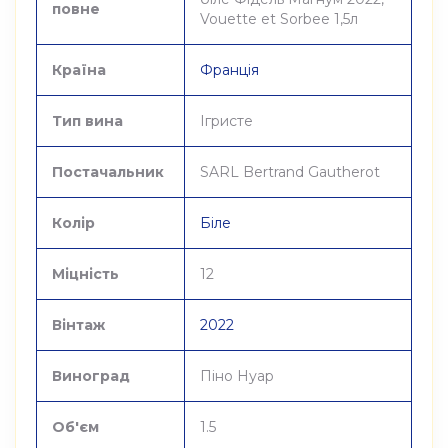
повне
Vouette et Sorbee 1,5л
Країна
Франція
Тип вина
Ігристе
Постачальник
SARL Bertrand Gautherot
Колір
Біле
Міцність
12
Вінтаж
2022
Виноград
Піно Нуар
Об'єм
1.5