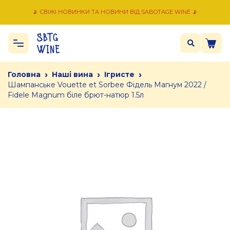
📡 СВІЖІ НОВИНКИ ТА НОВИНИ ВІД SABOTAGE WINE 📡
›
›
›
Головна
Наші вина
Ігристе
Шампанське Vouette et Sorbee Фідель Магнум 2022 /
Fidele Magnum біле брют-натюр 1.5л