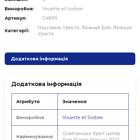
Виноробня:
Vouette et Sorbee
Артикул:
G4899
Наші вина
Ігристе
Франція Біле
Франція
Категорії:
Ігристе
Додаткова інформація
Додаткова інформація
Атрибути
Значення
Виноробня
Vouette et Sorbee
Шампанське брют-натюр
Найменування
біле Фідель Магнум 2022,