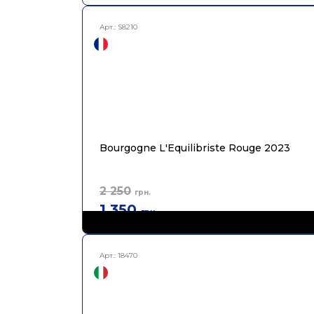
Арт.:
S8210
Bourgogne L'Equilibriste Rouge 2023
2 250
грн.
1 350
грн.
Арт.:
18470