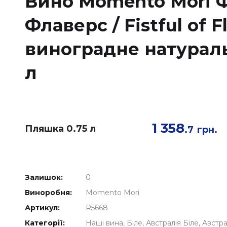
Вино Momento Mori 
Флаверс / Fistful of F
виноградне натуральн
л
1 358
Пляшка 0.75 л
.7
грн.
Залишок:
0
Виноробня:
Momento Mori
Артикул:
R5668
Категорії:
Наші вина
Біле
Австралія Біле
Австра