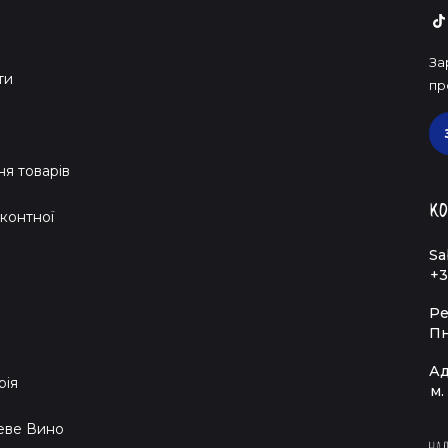
За
ти
пр
я товарів
Ко
контної
Sa
+3
Ре
Пн
Ад
рія
м.
еве Вино