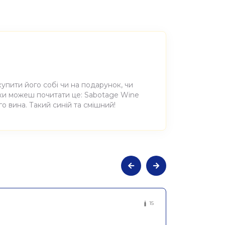
купити його собі чи на подарунок, чи
оки можеш почитати це: Sabotage Wine
о вина. Такий синій та смішний!
не сухе біле Фістфул оф Флаверс
15