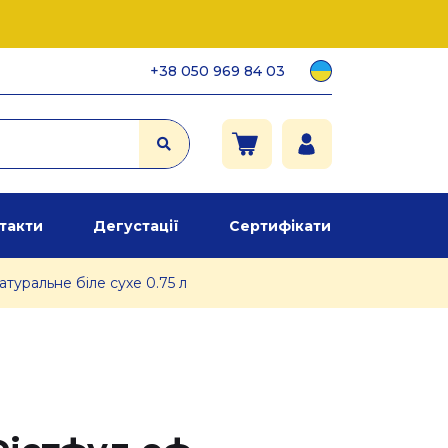
+38 050 969 84 03
такти
Дегустації
Сертифікати
туральне біле сухе 0.75 л