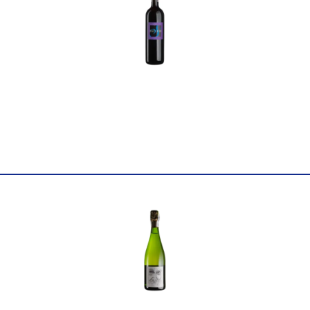
Країна
Австралія
Постачальник
Momento Mori Wines PTY 
Колір
Біле
Цукор
сухе
Міцність
11.5
Вінтаж
2022
Об'єм
0.75