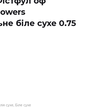
Фістфул оф
lowers
е біле сухе 0.75
лія сухе
Біле сухе