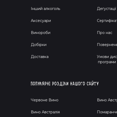
Інший алкоголь
Дегустації
Аксесуари
Сертифіка
Винороби
Про нас
Добірки
Поверненн
Доставка
Умови дис
програми
Популярні розділи нашого сайту
Червоне Вино
Вино Авст
Вино Австралія
Помаранч