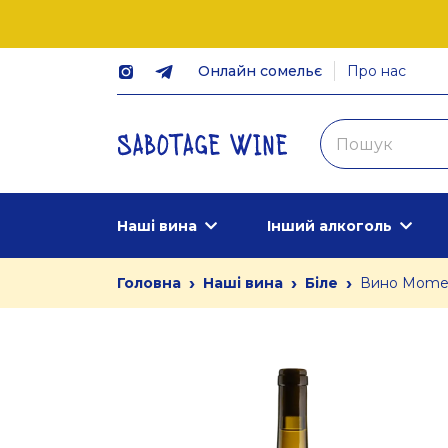
Онлайн сомельє
Про нас
Наші вина
Інший алкоголь
›
›
›
Головна
Наші вина
Біле
Вино Moment