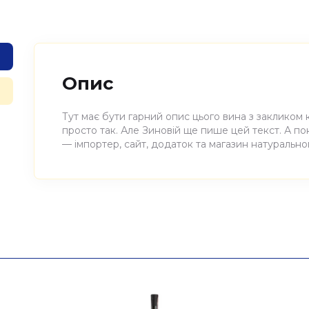
Опис
Тут має бути гарний опис цього вина з закликом 
просто так. Але Зиновій ще пише цей текст. А п
— імпортер, сайт, додаток та магазин натуральног
Атрибути
Значення
Виноробня
Momento Mori
Найменування
Вино виноградне натураль
повне
2022, Momento Mori 0,75л