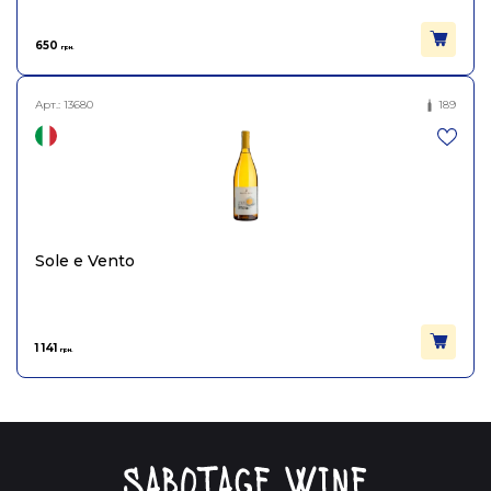
650
грн.
Арт.:
13680
189
Sole e Vento
1 141
грн.