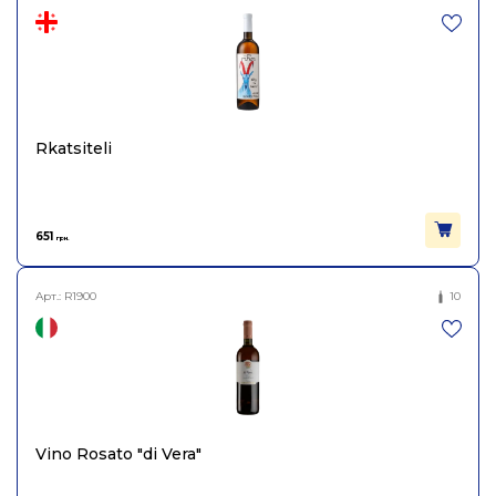
Rkatsiteli
651
грн.
Арт.:
R1900
10
Vino Rosato "di Vera"