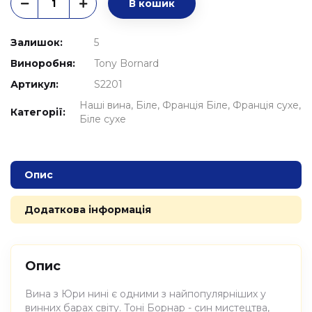
В кошик
Залишок:
5
Виноробня:
Tony Bornard
Артикул:
S2201
Наші вина
Біле
Франція Біле
Франція сухе
Категорії:
Біле сухе
Опис
Додаткова інформація
Опис
Вина з Юри нині є одними з найпопулярніших у
винних барах світу. Тоні Борнар - син мистецтва,