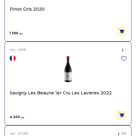
Країна
Франція
Pinot Gris 2020
Постачальник
EARL Bornard
1 390
грн.
Колір
Біле
Арт.:
S4618
1
Цукор
сухе
Міцність
12.6
Вінтаж
2021
Savigny Les Beaune 1er Cru Les Lavieres 2022
Виноград
Шардоне
Об'єм
0.75
4 200
грн.
Арт.:
W7280
306