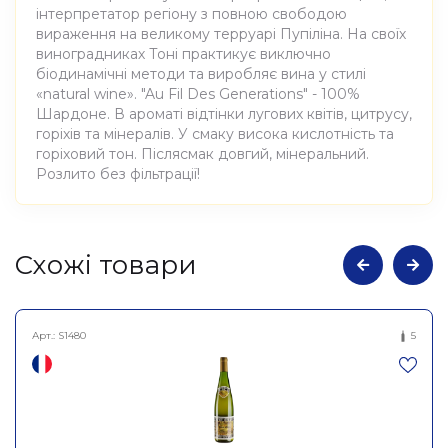
інтерпретатор регіону з повною свободою
вираження на великому терруарі Пупіліна. На своїх
виноградниках Тоні практикує виключно
біодинамічні методи та виробляє вина у стилі
«natural wine». "Au Fil Des Generations" - 100%
Шардоне. В ароматі відтінки лугових квітів, цитрусу,
горіхів та мінералів. У смаку висока кислотність та
горіховий тон. Післясмак довгий, мінеральний.
Розлито без фільтрації!
Атрибути
Значення
Cхожі товари
Виноробня
Tony Bornard
Арт.:
S1480
5
Вино виноградне
Найменування
натуральне сухе біле О
повне
Філь Де Дженерасьйон
2021, Tony Bornard 0,75л