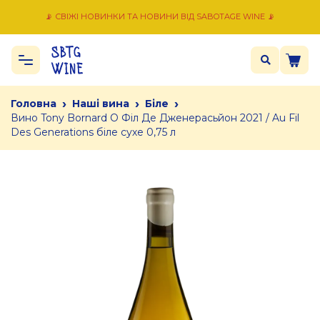
📡 СВІЖІ НОВИНКИ ТА НОВИНИ ВІД SABOTAGE WINE 📡
›
›
›
Головна
Наші вина
Біле
Вино Tony Bornard О Філ Де Дженерасьйон 2021 / Au Fil
Des Generations біле сухе 0,75 л