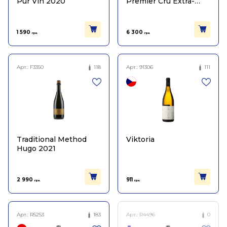
Pur Vin 2020
Premier Cru Extra-
Brut
1 590
6 300
грн.
грн.
Арт.:
F3350
118
Арт.:
91306
111
Traditional Method
Viktoria
Hugo 2021
2 990
911
грн.
грн.
Арт.:
R5253
183
Арт.:
R4496
0