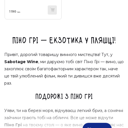
1 190
грн.
Піно Грі — Екзотика у пляшці!
Привіт, дорогий товаришу винного мистецтва! Тут, у
Sabotage Wine
, ми даруємо тобі світ
Піно Грі
— вино, що
захоплює своїм багатофакторним характером так, наче
це твій улюблений фільм, який ти дивишся вже десятий
раз.
Подорожі з Піно Грі
Уяви, ти на березі моря, відчуваєш легкий бриз, а сонячні
зайчики грають тобі на обличчі. Все це може відчути
Піно Грі
на твоєму столі — о яке вино, яке відправляє нас