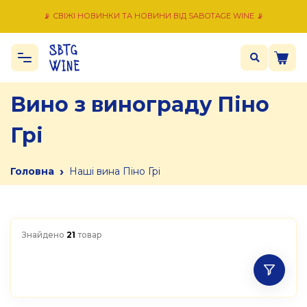
📡 СВІЖІ НОВИНКИ ТА НОВИНИ ВІД SABOTAGE WINE 📡
Вино з винограду Піно
Грі
›
Головна
Наші вина Піно Грі
Знайдено
21
товар