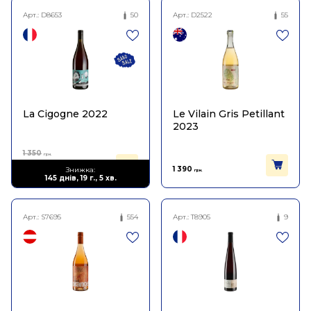
Арт.:
D8653
50
Арт.:
D2522
55
La Cigogne 2022
Le Vilain Gris Petillant
2023
1 350
грн.
810
1 390
Знижка:
грн.
грн.
145 днів, 19 г., 5 хв.
Арт.:
S7695
554
Арт.:
T8905
9