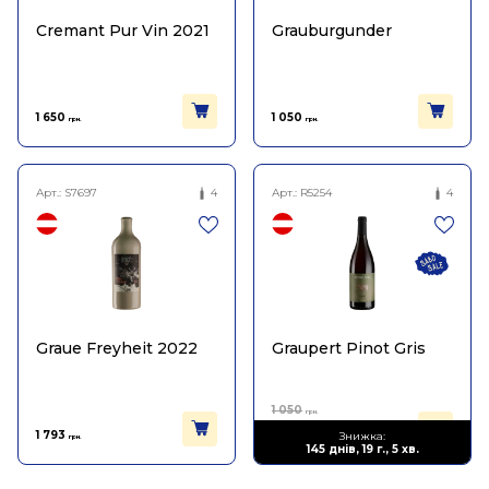
Cremant Pur Vin 2021
Grauburgunder
1 650
1 050
грн.
грн.
Арт.:
S7697
4
Арт.:
R5254
4
Graue Freyheit 2022
Graupert Pinot Gris
1 050
грн.
577
1 793
Знижка:
грн.
грн.
145 днів, 19 г., 5 хв.