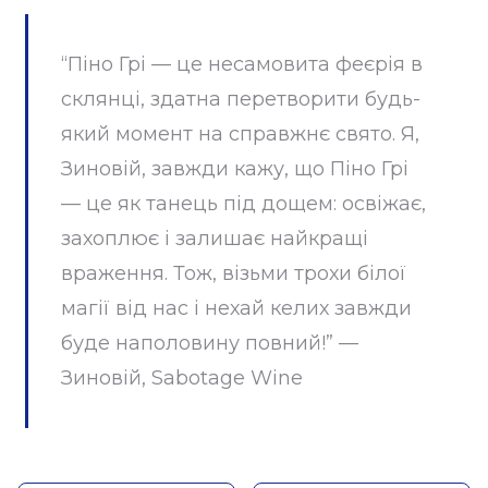
“Піно Грі — це несамовита феєрія в
склянці, здатна перетворити будь-
який момент на справжнє свято. Я,
Зиновій, завжди кажу, що Піно Грі
— це як танець під дощем: освіжає,
захоплює і залишає найкращі
враження. Тож, візьми трохи білої
магії від нас і нехай келих завжди
буде наполовину повний!” —
Зиновій, Sabotage Wine