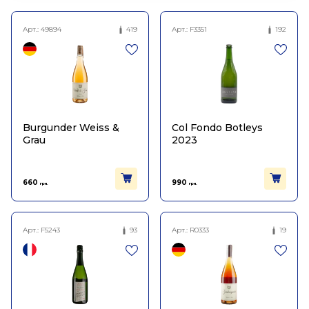
Арт.:
49894
419
Арт.:
F3351
192
Burgunder Weiss &
Col Fondo Botleys
Grau
2023
660
990
грн.
грн.
Арт.:
F5243
93
Арт.:
R0333
19