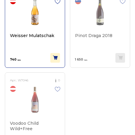
Weisser Mulatschak
Pinot Draga 2018
740
1 650
грн.
грн.
Арт.:
W7046
0
Voodoo Child
Wild+Free