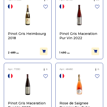
Pinot Gris Heimbourg
Pinot Gris Maceration
2018
Pur Vin 2022
2 489
1 490
грн.
грн.
Арт.:
T1330
6
Арт.:
48480
6
Pinot Gris Maceration
Rose de Saignee