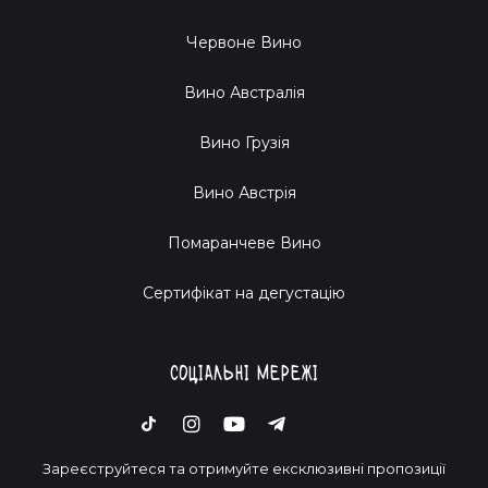
Отож, друже, не будь шпигуном у власному житті —
Червоне Вино
дозволь Саботаж Вайну принести тобі радість і
натхнення через цей чудовий напій. Легкість, сонячний
Вино Австралія
настрій і неперевершені враження гарантовані!
Вино Грузія
Вино Австрія
Помаранчеве Вино
Cертифікат на дегустацію
Соціальні мережі
Зареєструйтеся та отримуйте ексклюзивні пропозиції